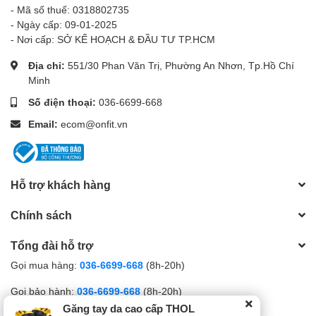
- Mã số thuế: 0318802735
- Ngày cấp: 09-01-2025
- Nơi cấp: SỞ KẾ HOẠCH & ĐẦU TƯ TP.HCM
Địa chỉ:
551/30 Phan Văn Trị, Phường An Nhơn, Tp.Hồ Chí
Minh
Số điện thoại:
036-6699-668
Email:
ecom@onfit.vn
Hỗ trợ khách hàng
Chính sách
Tổng đài hỗ trợ
Gọi mua hàng:
036-6699-668
(8h-20h)
Gọi bảo hành:
036-6699-668
(8h-20h)
Găng tay da cao cấp THOL