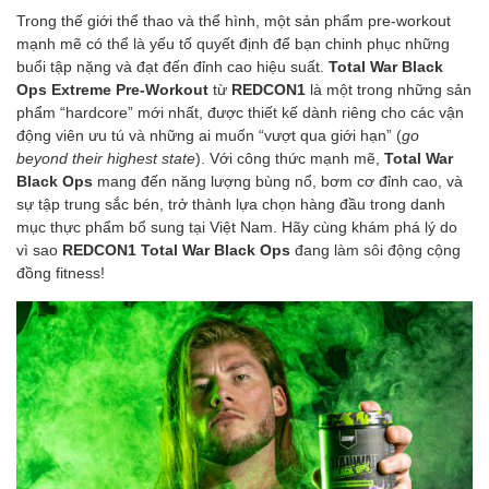
Trong thế giới thể thao và thể hình, một sản phẩm pre-workout
mạnh mẽ có thể là yếu tố quyết định để bạn chinh phục những
buổi tập nặng và đạt đến đỉnh cao hiệu suất.
Total War Black
Ops Extreme Pre-Workout
từ
REDCON1
là một trong những sản
phẩm “hardcore” mới nhất, được thiết kế dành riêng cho các vận
động viên ưu tú và những ai muốn “vượt qua giới hạn” (
go
beyond their highest state
). Với công thức mạnh mẽ,
Total War
Black Ops
mang đến năng lượng bùng nổ, bơm cơ đỉnh cao, và
sự tập trung sắc bén, trở thành lựa chọn hàng đầu trong danh
mục thực phẩm bổ sung tại Việt Nam. Hãy cùng khám phá lý do
vì sao
REDCON1 Total War Black Ops
đang làm sôi động cộng
đồng fitness!