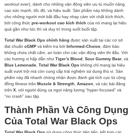
workout ever
), dành cho những vận động viên ưu tú muốn nâng
cao sức mạnh, tốc độ, và hiệu suất. Sản phẩm này không dành
cho những người mới bắt đầu hay nhạy cảm với chất kích thích,
bởi công thức
pre-workout cao kích thích
của nó mang lại hiệu
quả gần như tức thì và duy trì trong suốt buổi tập.
Total War Black Ops chính hãng
được sản xuất tại các cơ sở
đạt chuẩn
cGMP
và kiểm tra bởi
Informed-Choice
, đảm bảo
không chứa chất cấm, an toàn cho các vận động viên thi đấu. Với
các hương vị hấp dẫn như
Tiger’s Blood
,
Sour Gummy Bear
, và
Blue Lemonade
,
Total War Black Ops
không chỉ mang lại hiệu
suất vượt trội mà còn cung cấp trải nghiệm sử dụng thú vị. Sản
phẩm này đã nhanh chóng nhận được đánh giá tích cực từ cộng
đồng fitness trên
Muscle & Strength
,
Amazon
, và các bài đăng
trên
X
, với người dùng ca ngợi năng lượng “hyper-focused” và
“no crash” sau tập.
Thành Phần Và Công Dụng
Của Total War Black Ops
Total War Black Ops
sử dụng công thức tiên tiến, kết hợp các