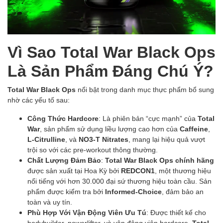
Vì Sao Total War Black Ops
Là Sản Phẩm Đáng Chú Ý?
Total War Black Ops
nổi bật trong danh mục thực phẩm bổ sung
nhờ các yếu tố sau:
Công Thức Hardcore
: Là phiên bản “cực mạnh” của
Total
War
, sản phẩm sử dụng liều lượng cao hơn của
Caffeine
,
L-Citrulline
, và
NO3-T Nitrates
, mang lại hiệu quả vượt
trội so với các pre-workout thông thường.
Chất Lượng Đảm Bảo
:
Total War Black Ops chính hãng
được sản xuất tại Hoa Kỳ bởi
REDCON1
, một thương hiệu
nổi tiếng với hơn 30.000 đại sứ thương hiệu toàn cầu. Sản
phẩm được kiểm tra bởi
Informed-Choice
, đảm bảo an
toàn và uy tín.
Phù Hợp Với Vận Động Viên Ưu Tú
: Được thiết kế cho
bodybuilder, powerlifter, và vận động viên hardcore,
Total