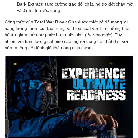
Bark Extract
, tăng cường trao đổi chất, hỗ trợ đốt cháy mỡ
và định hình vóc dáng.
Công thức của
Total War Black Ops
được thiết kế để mang lại
năng lượng, bơm cơ, tập trung, và hiệu suất vượt trội, đồng thời
hỗ trợ giảm mỡ nhờ phức hợp nhiệt sinh (
thermogenic
). Tuy
nhiên, với hàm lượng caffeine cao, người dùng nên bắt đầu với
nửa muỗng để đánh giá khả năng chịu đựng.