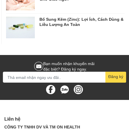
Bổ Sung Kẽm (Zinc): Lợi Ích, Cách Dùng &
Liều Lượng An Toàn
Bạn muốn nhận khuyến mãi
đặc biệt? Đăng ký ngay.
Đăng ký
Liên hệ
CÔNG TY TNHH DV VÀ TM ON HEALTH