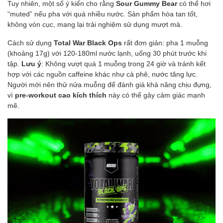
Tuy nhiên, một số ý kiến cho rằng
Sour Gummy Bear
có thể hơi
“muted” nếu pha với quá nhiều nước. Sản phẩm hòa tan tốt,
không vón cục, mang lại trải nghiệm sử dụng mượt mà.
Cách sử dụng
Total War Black Ops
rất đơn giản: pha 1 muỗng
(khoảng 17g) với 120-180ml nước lạnh, uống 30 phút trước khi
tập.
Lưu ý
: Không vượt quá 1 muỗng trong 24 giờ và tránh kết
hợp với các nguồn caffeine khác như cà phê, nước tăng lực.
Người mới nên thử nửa muỗng để đánh giá khả năng chịu đựng,
vì
pre-workout cao kích thích
này có thể gây cảm giác mạnh
mẽ.