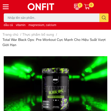
0
0
dầu cá
vitamin
magnesium, calcium
Trang chủ
/
Thực phẩm bổ sung
/
Total War Black Ops: Pre-Workout Cực Mạnh Cho Hiệu Suất Vượt
Giới Hạn