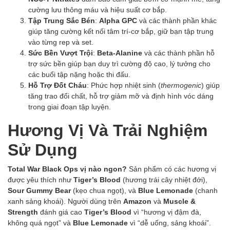
cường lưu thông máu và hiệu suất cơ bắp.
Tập Trung Sắc Bén
:
Alpha GPC
và các thành phần khác
giúp tăng cường kết nối tâm trí-cơ bắp, giữ bạn tập trung
vào từng rep và set.
Sức Bền Vượt Trội
:
Beta-Alanine
và các thành phần hỗ
trợ sức bền giúp bạn duy trì cường độ cao, lý tưởng cho
các buổi tập nặng hoặc thi đấu.
Hỗ Trợ Đốt Cháu
: Phức hợp nhiệt sinh (
thermogenic
) giúp
tăng trao đổi chất, hỗ trợ giảm mỡ và định hình vóc dáng
trong giai đoạn tập luyện.
Hương Vị Và Trải Nghiệm
Sử Dụng
Total War Black Ops vị nào ngon?
Sản phẩm có các hương vị
được yêu thích như
Tiger’s Blood
(hương trái cây nhiệt đới),
Sour Gummy Bear
(kẹo chua ngọt), và
Blue Lemonade
(chanh
xanh sảng khoái). Người dùng trên
Amazon
và
Muscle &
Strength
đánh giá cao
Tiger’s Blood
vì “hương vị đậm đà,
không quá ngọt” và
Blue Lemonade
vì “dễ uống, sảng khoái”.