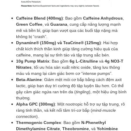
Caffeine Blend (400mg)
: Bao gồm
Caffeine Anhydrous
,
Green Coffee
, và
Guarana
, cung cấp năng lượng mạnh
mẽ và bền bỉ, giúp bạn vượt qua các buổi tập nặng mà
không bị “crash”.
Dynamine® (150mg) và TeaCrine® (125mg)
: Hai hợp
chất kích thích thần kinh giúp tăng cường hiệu quả của
caffeine, mang lại sự tỉnh táo và tập trung sắc bén.
10g Pump Matrix
: Bao gồm
6g L-Citrulline
và
4g NO3-T
Nitrates
, tối ưu hóa sản xuất nitric oxide, tăng lưu thông
máu và mang lại cảm giác bơm cơ “intense pumps”.
Beta-Alanine
: Giảm mệt mỏi cơ bắp bằng cách đệm axit
lactic, giúp bạn duy trì cường độ tập luyện lâu hơn. Có thể
gây cảm giác ngứa ran trên da (
tingling
), một hiệu ứng bình
thường.
Alpha GPC (300mg)
: Một nootropic hỗ trợ sự tập trung, rõ
ràng tinh thần, và kết nối tâm trí-cơ bắp (
mind-muscle
connection
).
Thermogenic Complex
: Bao gồm
N-Phenethyl
Dimethylamine Citrate
,
Theobromine
, và
Yohimbine