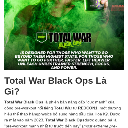
Total War Black Ops Là
Gì?
Total War Black Ops
là phiên bản nâng cấp “cực mạnh” của
dòng pre-workout nổi tiếng
Total War
từ
REDCON1
, một thương
hiệu thể thao hàngphysics bổ sung hàng đầu của Hoa Kỳ. Được
ra mắt vào năm 2023,
Total War Black Ops
được quảng bá là
“pre-workout mạnh nhất từ trước đến nay” (
most extreme pre-