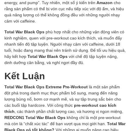
energy, and pump”. Tuy nhiên, một số ý kiến trên
Amazon
cho
rằng sản phẩm có thể bị vón cục nếu tiếp xúc với độ ẩm, và hiệu
quả năng lượng có thể không đồng đều với những người nhạy
cảm với caffeine.
Total War Black Ops
phù hợp nhất cho những vận động viên có
kinh nghiệm, quen với pre-workout cao kích thích, và muốn đẩy
nhanh tiến độ tập luyện. Người nhạy cảm với caffeine, dưới 18
tuổi, hoặc đang mang thai nên tránh sử dụng. Để tối ưu hiệu quả,
hãy kết hợp
Total War Black Ops
với chế độ tập luyện nặng,
dinh dưỡng cân bằng, và nghỉ ngơi đầy đủ.
Kết Luận
Total War Black Ops Extreme Pre-Workout
là một sản phẩm
đột phá trong danh mục thực phẩm bổ sung, mang đến năng
lượng bùng nổ, bơm cơ mạnh mẽ, và sự tập trung sắc bén cho
các buổi tập hardcore. Với công thức
pre-workout cao kích
thích
, các thành phần chất lượng cao, và hương vị ngon miệng,
REDCON1 Total War Black Ops
không chỉ là một pre-workout
mà còn là “chất xúc tác” để bạn vượt qua mọi giới hạn.
Total War
Black Ops có tốt không?
Với những ai muốn nâng cao hiệu