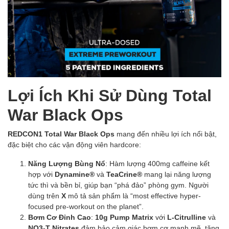
Lợi Ích Khi Sử Dùng Total
War Black Ops
REDCON1 Total War Black Ops
mang đến nhiều lợi ích nổi bật,
đặc biệt cho các vận động viên hardcore:
Năng Lượng Bùng Nổ
: Hàm lượng 400mg caffeine kết
hợp với
Dynamine®
và
TeaCrine®
mang lại năng lượng
tức thì và bền bỉ, giúp bạn “phá đảo” phòng gym. Người
dùng trên
X
mô tả sản phẩm là “most effective hyper-
focused pre-workout on the planet”.
Bơm Cơ Đỉnh Cao
:
10g Pump Matrix
với
L-Citrulline
và
NO3-T Nitrates
đảm bảo cảm giác bơm cơ mạnh mẽ, tăng