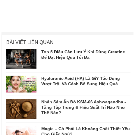
BÀI VIẾT LIÊN QUAN
Top 5 Điều Cần Lưu Ý Khi Dùng Creatine
Để Đạt Hiệu Quả Tối Đa
Hyaluronic Acid (HA) Là Gì? Tác Dụng
Vượt Trội Và Cách Bổ Sung Hiệu Quả
Nhân Sâm Ấn Độ KSM-66 Ashwagandha -
Tăng Tập Trung & Hiệu Suất Trí Não Như
Thế Nào?
Magie – Có Phải Là Khoáng Chất Thiết Yếu
Cho Giấc Ngủ?