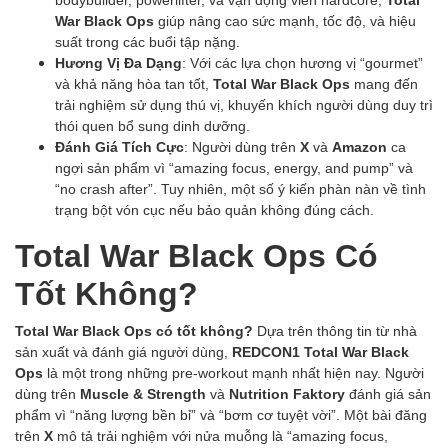
War Black Ops
giúp nâng cao sức mạnh, tốc độ, và hiệu
suất trong các buổi tập nặng.
Hương Vị Đa Dạng
: Với các lựa chọn hương vị “gourmet”
và khả năng hòa tan tốt,
Total War Black Ops
mang đến
trải nghiệm sử dụng thú vị, khuyến khích người dùng duy trì
thói quen bổ sung dinh dưỡng.
Đánh Giá Tích Cực
: Người dùng trên
X
và
Amazon
ca
ngợi sản phẩm vì “amazing focus, energy, and pump” và
“no crash after”. Tuy nhiên, một số ý kiến phàn nàn về tình
trạng bột vón cục nếu bảo quản không đúng cách.
Total War Black Ops Có
Tốt Không?
Total War Black Ops có tốt không?
Dựa trên thông tin từ nhà
sản xuất và đánh giá người dùng,
REDCON1 Total War Black
Ops
là một trong những pre-workout mạnh nhất hiện nay. Người
dùng trên
Muscle & Strength
và
Nutrition Faktory
đánh giá sản
phẩm vì “năng lượng bền bỉ” và “bơm cơ tuyệt vời”. Một bài đăng
trên
X
mô tả trải nghiệm với nửa muỗng là “amazing focus,