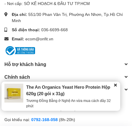
- Nơi cấp: SỞ KẾ HOẠCH & ĐẦU TƯ TP.HCM
Địa chỉ:
551/30 Phan Văn Trị, Phường An Nhơn, Tp.Hồ Chí
Minh
Số điện thoại:
036-6699-668
Email:
ecom@onfit.vn
Hỗ trợ khách hàng
Chính sách
The An Organics Yeast Hero Protein Hộp
Tổng đài hỗ trợ
620g (20 gói x 31g)
Gọi mua hàng:
036-6699-668
(8h-20h)
Trương Ðồng Bằng ở Nghệ An vừa mua cách đây 32
phút
Gọi bảo hành:
036-6699-668
(8h-20h)
Gọi khiếu nại:
0792-168-058
(8h-20h)
Gọi điện
Nhắn tin
Ưu đãi
Sản phẩm
Cửa hàng