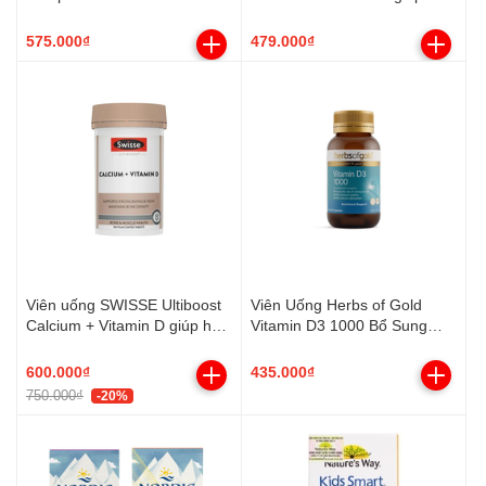
trợ giảm nguy cơ loãng
xương (Hộp 90 viên)
575.000₫
479.000₫
Viên uống SWISSE Ultiboost
Viên Uống Herbs of Gold
Calcium + Vitamin D giúp hỗ
Vitamin D3 1000 Bổ Sung
trợ giảm nguy cơ loãng
Vitamin D (Lọ 120 Viên)
xương (Hộp 150 viên)
600.000₫
435.000₫
750.000₫
-20%