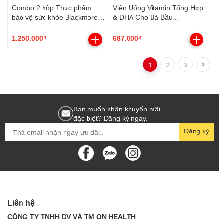
Combo 2 hộp Thực phẩm
Viên Uống Vitamin Tổng Hợp
bảo vệ sức khỏe Blackmores
& DHA Cho Bà Bầu
Pregnancy & Breast Feeding
Blackmores Pregnancy &
Gold (60x18)
Breast Feeding Gold (60
1.250.000₫
687.000₫
viên)
1
2
3
Bạn muốn nhận khuyến mãi
đặc biệt? Đăng ký ngay.
Đăng ký
Liên hệ
CÔNG TY TNHH DV VÀ TM ON HEALTH