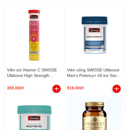
Viên sủi Vitamin C SWISSE
Viên uống SWISSE Ultiboost
Ultiboost High Strength
Men's Potency+ hỗ trợ Sức
Vitamin C Effervescent (Hộp
khỏe sinh sản Nam (Hộp 30
20 viên)
viên)
359.000₫
919.000₫