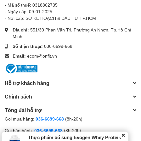
- Mã số thuế: 0318802735
- Ngày cấp: 09-01-2025
- Nơi cấp: SỞ KẾ HOẠCH & ĐẦU TƯ TP.HCM
Địa chỉ:
551/30 Phan Văn Trị, Phường An Nhơn, Tp.Hồ Chí
Minh
Số điện thoại:
036-6699-668
Email:
ecom@onfit.vn
Hỗ trợ khách hàng
Chính sách
Tổng đài hỗ trợ
Gọi mua hàng:
036-6699-668
(8h-20h)
Gọi bảo hành:
036-6699-668
(8h-20h)
Thực phẩm bổ sung Evogen Whey Protein