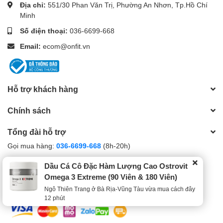
Địa chỉ:
551/30 Phan Văn Trị, Phường An Nhơn, Tp.Hồ Chí
Minh
Số điện thoại:
036-6699-668
Email:
ecom@onfit.vn
Hỗ trợ khách hàng
Chính sách
Tổng đài hỗ trợ
Gọi mua hàng:
036-6699-668
(8h-20h)
Gọi bảo hành:
036-6699-668
(8h-20h)
Dầu Cá Cô Đặc Hàm Lượng Cao Ostrovit
Omega 3 Extreme (90 Viên & 180 Viên)
Gọi khiếu nại:
0792-168-058
(8h-20h)
Ngô Thiên Trang ở Bà Rịa-Vũng Tàu vừa mua cách đây
12 phút