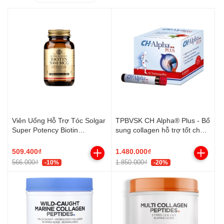
Viên Uống Hỗ Trợ Tóc Solgar
TPBVSK CH Alpha® Plus - Bổ
Super Potency Biotin
sung collagen hỗ trợ tốt cho
5000mcg (50 Viên)
sụn và khớp
509.400₫
1.480.000₫
566.000₫
1.850.000₫
-10%
-20%