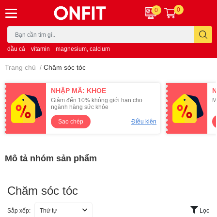
0
0
dầu cá
vitamin
magnesium, calcium
Trang chủ
/
Chăm sóc tóc
NHẬP MÃ: KHOE
N
Giảm đến 10% không giới hạn cho
M
ngành hàng sức khỏe
Sao chép
Điều kiện
Mô tả nhóm sản phẩm
Chăm sóc tóc
Sắp xếp:
Thứ tự
Lọc