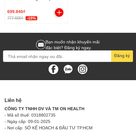
(180 viên)
699.840₫
777.600₫
-10%
Bạn muốn nhận khuyến mãi
đặc biệt? Đăng ký ngay.
Đăng ký
Liên hệ
CÔNG TY TNHH DV VÀ TM ON HEALTH
- Mã số thuế: 0318802735
- Ngày cấp: 09-01-2025
- Nơi cấp: SỞ KẾ HOẠCH & ĐẦU TƯ TP.HCM