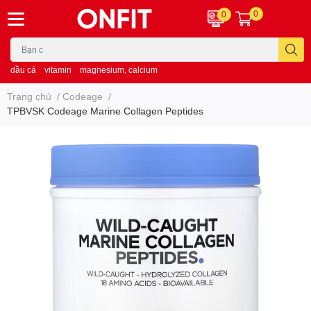
0
0
dầu cá
vitamin
magnesium, calcium
Trang chủ
/
Codeage
/
TPBVSK Codeage Marine Collagen Peptides