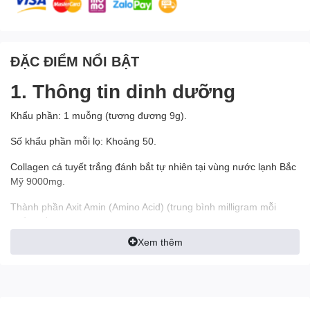
ĐẶC ĐIỂM NỔI BẬT
1. Thông tin dinh dưỡng
Khẩu phần: 1 muỗng (tương đương 9g).
Số khẩu phần mỗi lọ: Khoảng 50.
Collagen cá tuyết trắng đánh bắt tự nhiên tại vùng nước lạnh Bắc
Mỹ 9000mg.
Thành phần Axit Amin (Amino Acid) (trung bình milligram mỗi
khẩu phần):
Xem thêm
Alanine 702 mg; Hydroxylysine 36 mg; Arginine 684 mg;
Hydroxyproline 594 mg; Axit aspartic 459 mg; Isoleucine** 108
mg; Axit Glutamic 1116 mg; Leucine** 252 mg; Glycin 1,836 mg;
Lysine** 270 mg; Histidin** 99 mg; Methionin** 63 mg;
Phenylalanine** 162mg; Proline 1170mg; Serine 243mg;