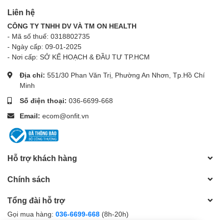
Liên hệ
CÔNG TY TNHH DV VÀ TM ON HEALTH
- Mã số thuế: 0318802735
- Ngày cấp: 09-01-2025
- Nơi cấp: SỞ KẾ HOẠCH & ĐẦU TƯ TP.HCM
Địa chỉ:
551/30 Phan Văn Trị, Phường An Nhơn, Tp.Hồ Chí
Minh
Số điện thoại:
036-6699-668
Email:
ecom@onfit.vn
Hỗ trợ khách hàng
Chính sách
Tổng đài hỗ trợ
Gọi mua hàng:
036-6699-668
(8h-20h)