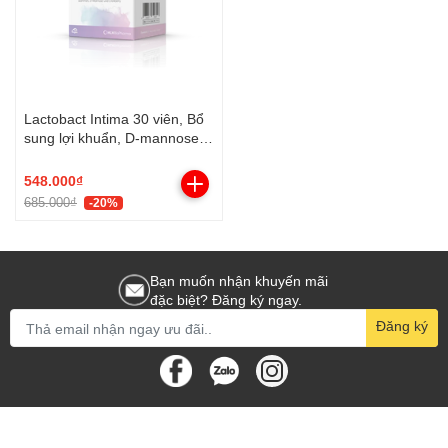
Lactobact Intima 30 viên, Bổ
sung lợi khuẩn, D-mannose,
Việt quất
548.000₫
685.000₫
-20%
Bạn muốn nhận khuyến mãi
đặc biệt? Đăng ký ngay.
Đăng ký