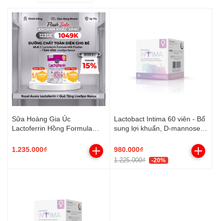
Sữa Hoàng Gia Úc
Lactobact Intima 60 viên - Bổ
Lactoferrin Hồng Formula
sung lợi khuẩn, D-mannose,
Milk Powder
Việt quất
Bifidobacteriumanimalis (Bb-
1.235.000₫
980.000₫
12)
1.225.000₫
-20%