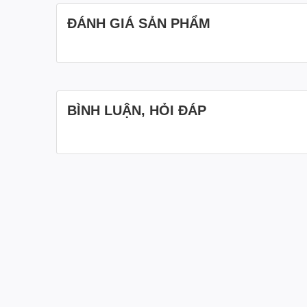
Giá trị dinh dưỡng nổi bật:
ĐÁNH GIÁ SẢN PHẨM
Chất xơ tự nhiên: hỗ trợ hệ tiêu hóa, cải thiện tì
Vitamin A: tốt cho thị lực và làn da
Vitamin C: tăng cường sức đề kháng
BÌNH LUẬN, HỎI ĐÁP
Kali: hỗ trợ cân bằng điện giải và sức khỏe tim 
Chất chống oxy hóa: giúp làm chậm quá trình lã
Điểm đặc biệt:
Nguyên liệu đạt chuẩn hữu cơ, không hóa chất
Không thêm đường, giữ vị ngọt tự nhiên
Không chứa chất bảo quản
Quy trình sấy hiện đại giúp giữ màu sắc và hương
3. Lợi ích của sản phẩm