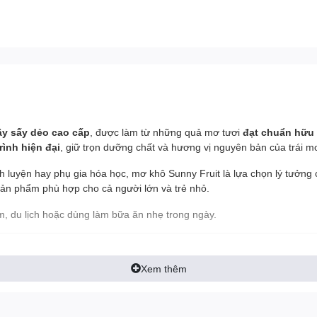
cây sấy dẻo cao cấp
, được làm từ những quả mơ tươi
đạt chuẩn hữu
rình hiện đại
, giữ trọn dưỡng chất và hương vị nguyên bản của trái m
 luyện hay phụ gia hóa học, mơ khô Sunny Fruit là lựa chọn lý tưởng
sản phẩm phù hợp cho cả người lớn và trẻ nhỏ.
ym, du lịch hoặc dùng làm bữa ăn nhẹ trong ngày.
Xem thêm