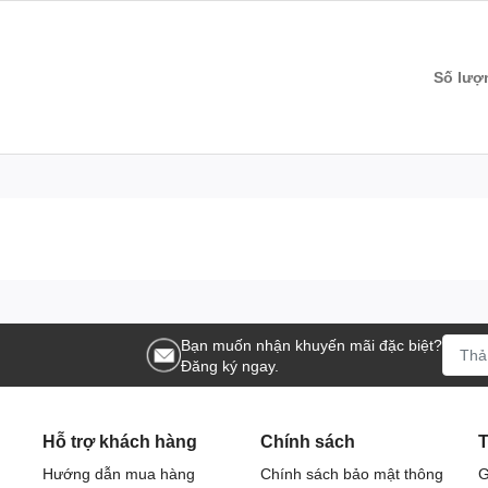
 ích cho sức khỏe, phù hợp với lối sống hiện đại:
Số lượ
iảm táo bón và cải thiện tiêu hóa hiệu quả.
lại tác nhân gây hại từ môi trường.
ạnh hơn.
anh chóng, phù hợp cho người vận động nhiều.
ch ổn định.
Bạn muốn nhận khuyến mãi đặc biệt?
Đăng ký ngay.
Hỗ trợ khách hàng
Chính sách
T
Hướng dẫn mua hàng
Chính sách bảo mật thông
G