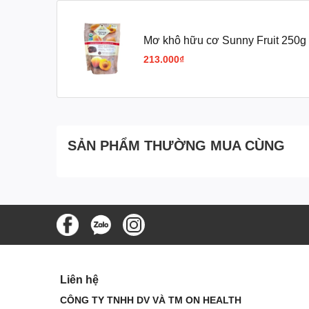
Mơ khô hữu cơ Sunny Fruit mang lại nhiều lợi
Mơ khô hữu cơ Sunny Fruit 250g
Hỗ trợ hệ tiêu hóa
Hàm lượng chất xơ cao giúp kích thích nhu động ruột, g
213.000₫
Tăng cường sức đề kháng
Vitamin C và các chất chống oxy hóa giúp cơ thể chống 
Tốt cho mắt và da
Vitamin A hỗ trợ cải thiện thị lực và giúp làn da khỏe m
SẢN PHẨM THƯỜNG MUA CÙNG
Cung cấp năng lượng tự nhiên
Đường tự nhiên trong mơ giúp bổ sung năng lượng nh
Hỗ trợ tim mạch
Kali giúp điều hòa huyết áp và hỗ trợ chức năng tim mạ
Đối tượng sử dụng:
Người ăn kiêng, eat clean
Liên hệ
Người cần bổ sung chất xơ
CÔNG TY TNHH DV VÀ TM ON HEALTH