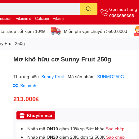
Gọi mua hàng
0366699668
nesium
vitamin d
Calcium
Vitamin
tại shop tiết kiệm 10%!
Miễn phí vận chuyển >500.000đ
y Fruit 250g
Mơ khô hữu cơ Sunny Fruit 250g
Thương hiệu:
Sunny Fruit
Mã sản phẩm:
SUNMO250G
So sánh
213.000₫
Khuyến mãi
Nhập mã
ON10
giảm 10% sp Sức khỏe
Sao chép
Nhập mã
ON20
giảm 20K, đơn từ 500K
Sao chép