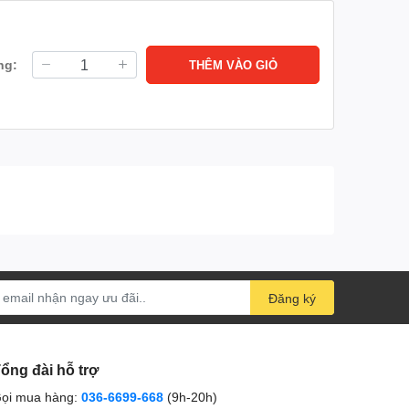
ng:
THÊM VÀO GIỎ
Đăng ký
ổng đài hỗ trợ
ọi mua hàng:
036-6699-668
(9h-20h)