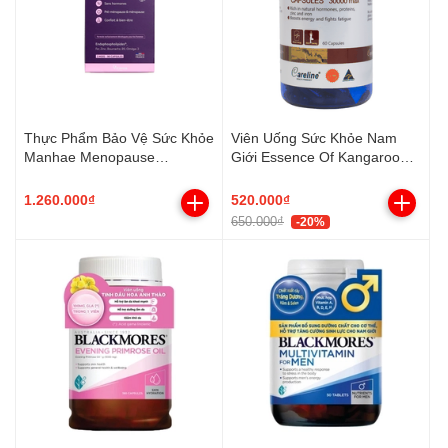
Thực Phẩm Bảo Vệ Sức Khỏe
Viên Uống Sức Khỏe Nam
Manhae Menopause
Giới Essence Of Kangaroo
Nutrisante 90 viên
Careline (60 Viên)
1.260.000₫
520.000₫
650.000₫
-20%