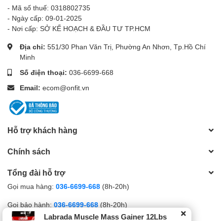
- Mã số thuế: 0318802735
- Ngày cấp: 09-01-2025
- Nơi cấp: SỞ KẾ HOẠCH & ĐẦU TƯ TP.HCM
Địa chỉ:
551/30 Phan Văn Trị, Phường An Nhơn, Tp.Hồ Chí
Minh
Số điện thoại:
036-6699-668
Email:
ecom@onfit.vn
Hỗ trợ khách hàng
Chính sách
Tổng đài hỗ trợ
Gọi mua hàng:
036-6699-668
(8h-20h)
Gọi bảo hành:
036-6699-668
(8h-20h)
Labrada Muscle Mass Gainer 12Lbs