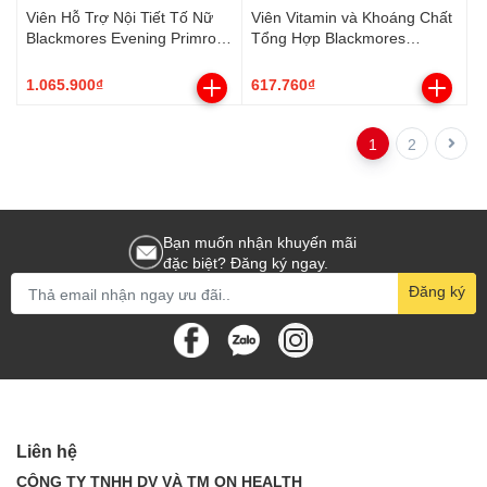
Viên Hỗ Trợ Nội Tiết Tố Nữ
Viên Vitamin và Khoáng Chất
Blackmores Evening Primrose
Tổng Hợp Blackmores
Oil (190 viên)
Multivitamin For Men (50
viên)
1.065.900₫
617.760₫
1
2
Bạn muốn nhận khuyến mãi
đặc biệt? Đăng ký ngay.
Đăng ký
Liên hệ
CÔNG TY TNHH DV VÀ TM ON HEALTH