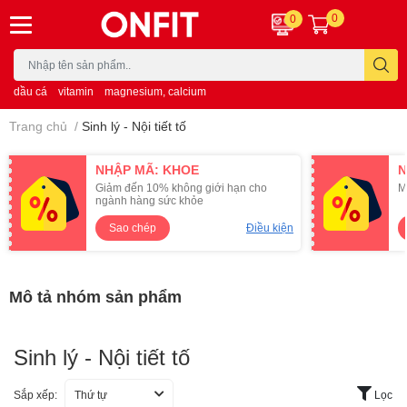
0
0
dầu cá
vitamin
magnesium, calcium
Trang chủ
/
Sinh lý - Nội tiết tố
NHẬP MÃ: KHOE
N
Giảm đến 10% không giới hạn cho
M
ngành hàng sức khỏe
Sao chép
Điều kiện
Mô tả nhóm sản phẩm
Sinh lý - Nội tiết tố
Sắp xếp:
Thứ tự
Lọc