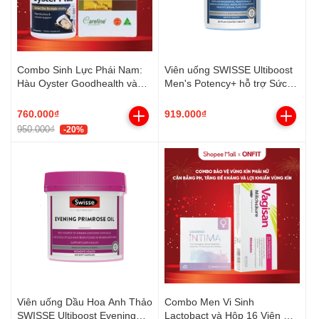
Combo Sinh Lực Phái Nam:
Viên uống SWISSE Ultiboost
Hàu Oyster Goodhealth và
Men's Potency+ hỗ trợ Sức
Kangaroo Careline
khỏe sinh sản Nam (Hộp 30
viên)
760.000₫
919.000₫
950.000₫
-20%
Viên uống Dầu Hoa Anh Thảo
Combo Men Vi Sinh
SWISSE Ultiboost Evening
Lactobact và Hộp 16 Viên Đặt