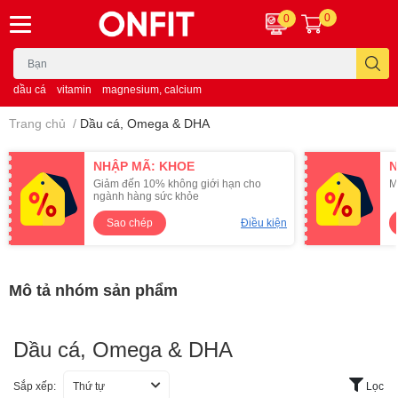
0
0
dầu cá
vitamin
magnesium, calcium
Trang chủ
/
Dầu cá, Omega & DHA
NHẬP MÃ: KHOE
N
Giảm đến 10% không giới hạn cho
M
ngành hàng sức khỏe
Sao chép
Điều kiện
Mô tả nhóm sản phẩm
Dầu cá, Omega & DHA
Sắp xếp:
Thứ tự
Lọc