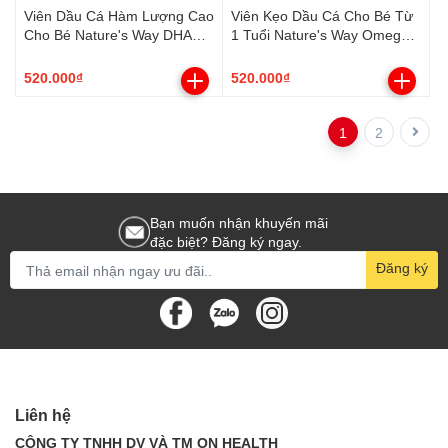
Viên Dầu Cá Hàm Lượng Cao
Viên Kẹo Dầu Cá Cho Bé Từ
Cho Bé Nature's Way DHA
1 Tuổi Nature's Way Omega-
300mg Triple Strenght (50
3 Fish Oil Trio (60 Viên)
Viên)
520.000₫
520.000₫
1
2
Bạn muốn nhận khuyến mãi
đặc biệt? Đăng ký ngay.
Đăng ký
Liên hệ
CÔNG TY TNHH DV VÀ TM ON HEALTH