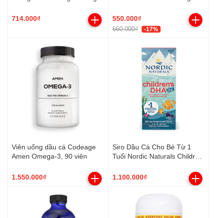
Fish Oil (90 Viên)
714.000₫
550.000₫
660.000₫
-17%
Viên uống dầu cá Codeage
Siro Dầu Cá Cho Bé Từ 1
Amen Omega-3, 90 viên
Tuổi Nordic Naturals Children
DHA Xtra (60ml)
1.550.000₫
1.100.000₫