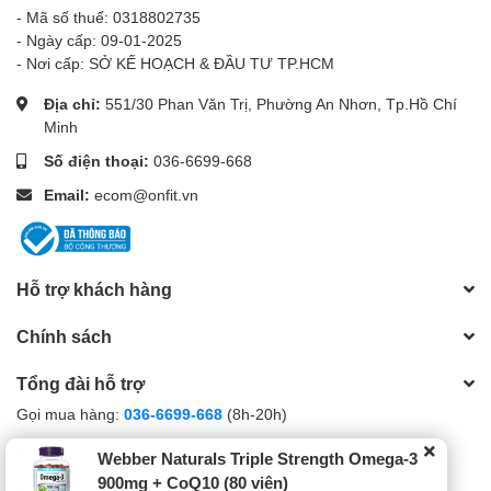
- Mã số thuế: 0318802735
- Ngày cấp: 09-01-2025
- Nơi cấp: SỞ KẾ HOẠCH & ĐẦU TƯ TP.HCM
Địa chỉ:
551/30 Phan Văn Trị, Phường An Nhơn, Tp.Hồ Chí
Minh
Số điện thoại:
036-6699-668
Email:
ecom@onfit.vn
Hỗ trợ khách hàng
Chính sách
Tổng đài hỗ trợ
Gọi mua hàng:
036-6699-668
(8h-20h)
Gọi bảo hành:
036-6699-668
(8h-20h)
Webber Naturals Triple Strength Omega-3
900mg + CoQ10 (80 viên)