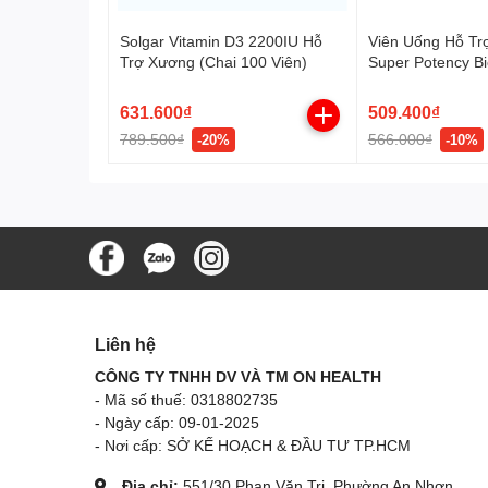
Solgar Vitamin D3 2200IU Hỗ
Viên Uống Hỗ Tr
Trợ Xương (Chai 100 Viên)
Super Potency B
(50 Viên)
631.600₫
509.400₫
789.500₫
566.000₫
-20%
-10%
Liên hệ
CÔNG TY TNHH DV VÀ TM ON HEALTH
- Mã số thuế: 0318802735
- Ngày cấp: 09-01-2025
- Nơi cấp: SỞ KẾ HOẠCH & ĐẦU TƯ TP.HCM
Địa chỉ:
551/30 Phan Văn Trị, Phường An Nhơn,