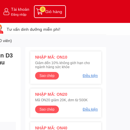
Tài khoản
0
Giỏ hàng
Đăng nhập
Tư vấn dinh dưỡng miễn phí!
0 viên)
in D3
NHẬP MÃ: ON10
hu
Giảm đến 10% không giới hạn cho
ngành hàng sức khỏe
Sao chép
Điều kiện
NHẬP MÃ: ON20
Mã ON20 giảm 20K, đơn từ 500K
Sao chép
Điều kiện
NHẬP MÃ: ON40