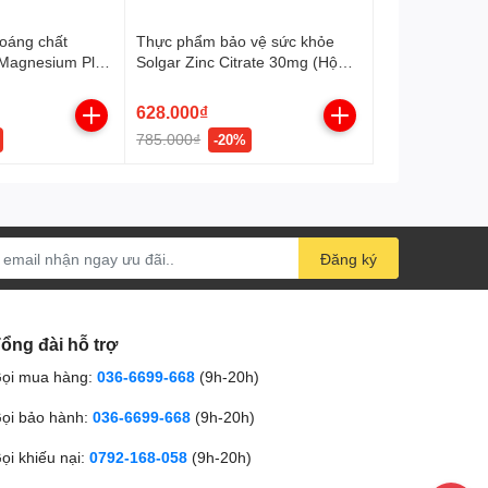
hoáng chất
Thực phẩm bảo vệ sức khỏe
 Magnesium Plus
Solgar Zinc Citrate 30mg (Hộp
g chắc khỏe
100 viên)
628.000₫
785.000₫
-20%
Đăng ký
ổng đài hỗ trợ
ọi mua hàng:
036-6699-668
(9h-20h)
ọi bảo hành:
036-6699-668
(9h-20h)
ọi khiếu nại:
0792-168-058
(9h-20h)