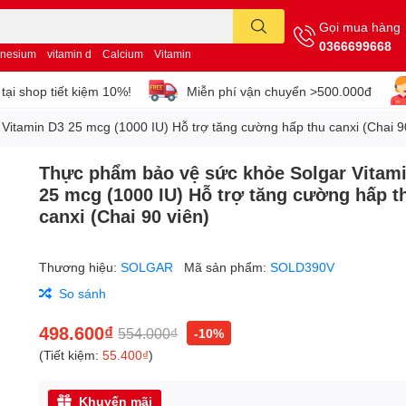
Gọi mua hàng
0366699668
nesium
vitamin d
Calcium
Vitamin
tại shop tiết kiệm 10%!
Miễn phí vận chuyển >500.000đ
itamin D3 25 mcg (1000 IU) Hỗ trợ tăng cường hấp thu canxi (Chai 9
Thực phẩm bảo vệ sức khỏe Solgar Vitam
25 mcg (1000 IU) Hỗ trợ tăng cường hấp t
canxi (Chai 90 viên)
Thương hiệu:
SOLGAR
Mã sản phẩm:
SOLD390V
So sánh
498.600₫
554.000₫
-10%
(Tiết kiệm:
55.400₫
)
Khuyến mãi