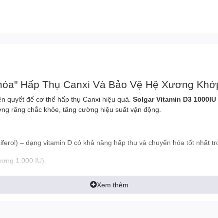
Khóa" Hấp Thụ Canxi Và Bảo Vệ Hệ Xương Khớ
iên quyết để cơ thể hấp thụ Canxi hiệu quả.
Solgar Vitamin D3 1000IU
ương răng chắc khỏe, tăng cường hiệu suất vận động.
ferol) – dạng vitamin D có khả năng hấp thụ và chuyển hóa tốt nhất tr
ơng 1.000 IU).
hực vật, Stearic Acid thực vật, Silica, Magnesium Stearate thực vật, Glyc
ng phổ biến, phù hợp với tiêu chuẩn khắt khe của Solgar.
Xem thêm
yện
3 từ Solgar đóng vai trò quan trọng trong việc: