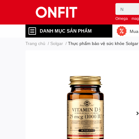
Omega
mag
DANH MỤC SẢN PHẨM
Mua 
Trang chủ
/
Solgar
/
Thực phẩm bảo vệ sức khỏe Solgar V