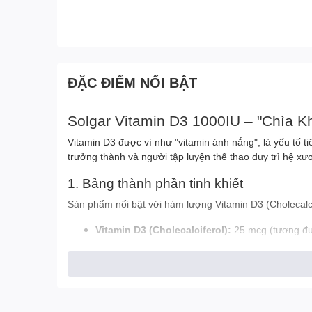
ĐẶC ĐIỂM NỔI BẬT
Solgar Vitamin D3 1000IU – "Chìa 
Vitamin D3 được ví như "vitamin ánh nắng", là yếu tố t
trưởng thành và người tập luyện thể thao duy trì hệ x
1. Bảng thành phần tinh khiết
Sản phẩm nổi bật với hàm lượng Vitamin D3 (Cholecalci
Vitamin D3 (Cholecalciferol):
25 mcg (tương đư
Phụ liệu sạch:
Cellulose vi tinh thể, Cellulose t
Đặc biệt: Sản phẩm không chứa các chất gây dị ứ
2. Công dụng đối với sức khỏe & Tập lu
Không chỉ là thực phẩm bổ sung thông thường, Vitamin D