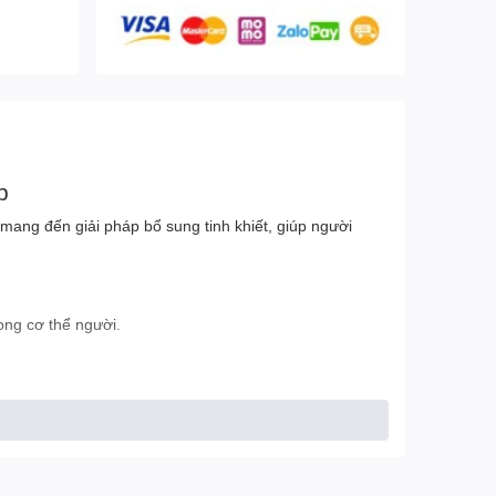
p
mang đến giải pháp bổ sung tinh khiết, giúp người
ong cơ thể người.
erin thực vật, Riboflavin (màu tự nhiên).