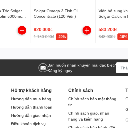
ợ Tóc Solgar
Solgar Omega 3 Fish Oil
Viên bổ sung k
iotin 5000mcg
Concentrate (120 Viên)
Solgar Calcium
Zinc giúp xươn
(Hộp 100 viên)
920.000₫
583.200₫
1.150.000₫
648.000₫
-20%
-10%
Bạn muốn nhận khuyến mãi đặc biệt?
Đăng ký ngay.
Hỗ trợ khách hàng
Chính sách
T
Hướng dẫn mua hàng
Chính sách bảo mật thông
G
tin
Hướng dẫn thanh toán
G
Chính sách giao, nhận
Hướng dẫn giao nhận
hàng và kiểm hàng
G
Điều khoản dịch vụ
Chính sách bảo hành, đổi