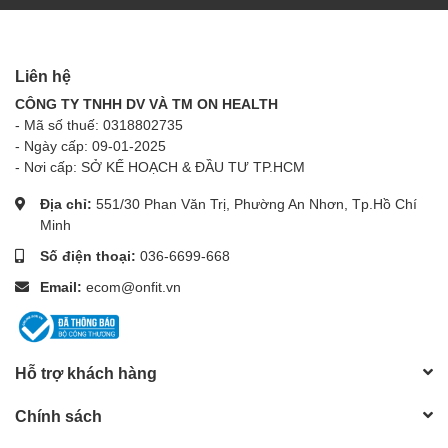
tham khảo ý kiến bác sĩ trước khi sử dụng.
Số ĐKCB: 3205/2020/ĐKSP
Liên hệ
Lưu ý: Sản phẩm này không phải là thuốc, không có tác dụng
thay thế thuốc chữa bệnh.
CÔNG TY TNHH DV VÀ TM ON HEALTH
- Mã số thuế: 0318802735
- Ngày cấp: 09-01-2025
- Nơi cấp: SỞ KẾ HOẠCH & ĐẦU TƯ TP.HCM
Địa chỉ:
551/30 Phan Văn Trị, Phường An Nhơn, Tp.Hồ Chí
Minh
Số điện thoại:
036-6699-668
Email:
ecom@onfit.vn
Hỗ trợ khách hàng
Chính sách