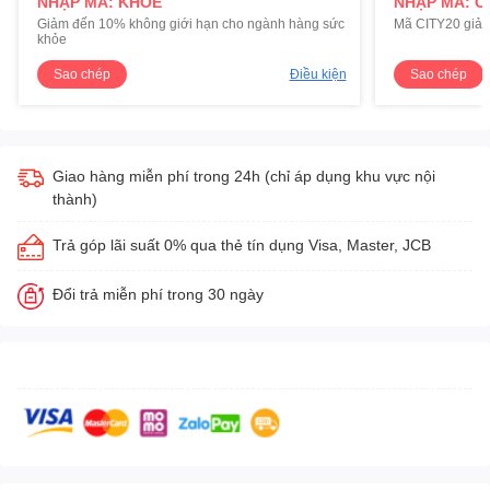
NHẬP MÃ: KHOE
NHẬP MÃ: C
Giảm đến 10% không giới hạn cho ngành hàng sức
Mã CITY20 giảm
khỏe
Sao chép
Điều kiện
Sao chép
Giao hàng miễn phí trong 24h (chỉ áp dụng khu vực nội
thành)
Trả góp lãi suất 0% qua thẻ tín dụng Visa, Master, JCB
Đổi trả miễn phí trong 30 ngày