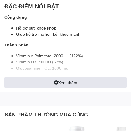
ĐẶC ĐIỂM NỔI BẬT
Công dụng
Hỗ trợ sức khỏe khớp
Giúp hỗ trợ mô liên kết khỏe mạnh
Thành phần
Vitamin A Palmitate: 2000 IU (122%)
Vitamin D3: 400 IU (67%)
Glucosamine HCL: 1600 mg
Collagen Type II: 400 mg
MSM: 200 mg
Xem thêm
Chondroitin Sulfate Extract: 200 mg
Boswellia Serrata Extract: 100 mg
Coral Calcium: 50 mg (5%)
Magnesium Oxide: 50 mg (12%)
Ginkgo Biloba: 50 mg
SẢN PHẨM THƯỜNG MUA CÙNG
Boron: 5 mg
Thành phần khác: Microcrystalline Cellulose, Hydroxypropyl