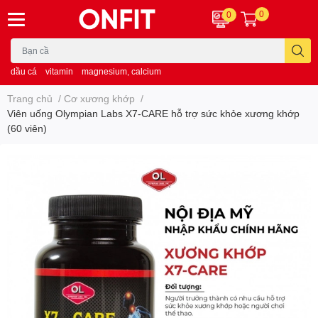
0
0
dầu cá
vitamin
magnesium, calcium
Trang chủ
/
Cơ xương khớp
/
Viên uống Olympian Labs X7-CARE hỗ trợ sức khỏe xương khớp
(60 viên)