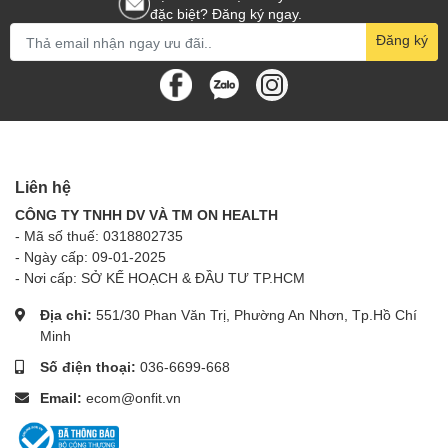
đặc biệt? Đăng ký ngay.
Đăng ký
Liên hệ
CÔNG TY TNHH DV VÀ TM ON HEALTH
- Mã số thuế: 0318802735
- Ngày cấp: 09-01-2025
- Nơi cấp: SỞ KẾ HOẠCH & ĐẦU TƯ TP.HCM
Địa chỉ:
551/30 Phan Văn Trị, Phường An Nhơn, Tp.Hồ Chí
Minh
Số điện thoại:
036-6699-668
Email:
ecom@onfit.vn