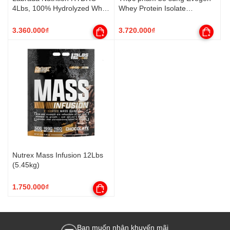
4Lbs, 100% Hydrolyzed Whey
Whey Protein Isolate
Protein Isolate
ISOJECT 4Lbs (57 Servings)
3.360.000₫
3.720.000₫
Nutrex Mass Infusion 12Lbs
(5.45kg)
1.750.000₫
Bạn muốn nhận khuyến mãi