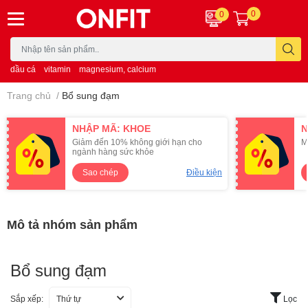
0
0
dầu cá
vitamin
magnesium, calcium
Trang chủ
/
Bổ sung đạm
NHẬP MÃ: KHOE
N
Giảm đến 10% không giới hạn cho
M
ngành hàng sức khỏe
Sao chép
Điều kiện
Mô tả nhóm sản phẩm
Bổ sung đạm
Sắp xếp:
Thứ tự
Lọc