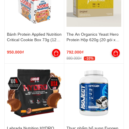
Bánh Protein Applied Nutrition
The An Organics Yeast Hero
Critical Cookie Box 73g (12
Protein Hộp 620g (20 gói x
Bánh)
31g)
950.000₫
792.000₫
880.000₫
-10%
Labrada Nutrition HYDRO
Thực phẩm bổ sung Evogen