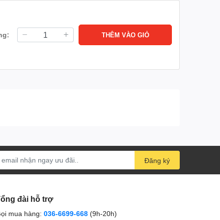
ng:
THÊM VÀO GIỎ
Đăng ký
ổng đài hỗ trợ
ọi mua hàng:
036-6699-668
(9h-20h)