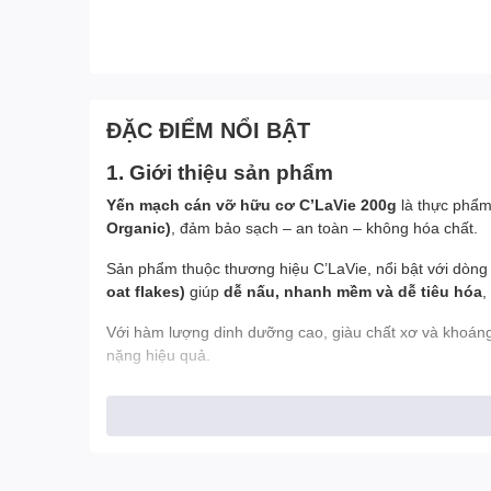
ĐẶC ĐIỂM NỔI BẬT
1. Giới thiệu sản phẩm
Yến mạch cán vỡ hữu cơ C’LaVie 200g
là thực phẩm
Organic)
, đảm bảo sạch – an toàn – không hóa chất.
Sản phẩm thuộc thương hiệu C’LaVie, nổi bật với dòng
oat flakes)
giúp
dễ nấu, nhanh mềm và dễ tiêu hóa
,
Với hàm lượng dinh dưỡng cao, giàu chất xơ và khoáng 
nặng hiệu quả.
2. Thành phần nổi bật
Thành phần chính:
100% yến mạch cán vỡ hữu cơ (Instant Organ