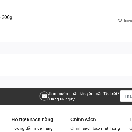
e 200g
Số lượ
lượng bền vững
 ngày
Bạn muốn nhận khuyến mãi đặc biệt?
Đăng ký ngay.
đun 5–7 phút đến khi mềm
Hỗ trợ khách hàng
Chính sách
T
Hướng dẫn mua hàng
Chính sách bảo mật thông
G