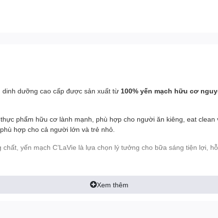
 dinh dưỡng cao cấp được sản xuất từ
100% yến mạch hữu cơ nguy
 thực phẩm hữu cơ lành mạnh, phù hợp cho người ăn kiêng, eat clean 
 phù hợp cho cả người lớn và trẻ nhỏ.
chất, yến mạch C’LaVie là lựa chọn lý tưởng cho bữa sáng tiện lợi, hỗ
Xem thêm
ic Oat Flakes)