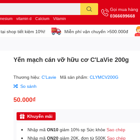
Gọi mua hàng
0366699668
nesium
vitamin d
Calcium
Vitamin
tại shop tiết kiệm 10%!
Miễn phí vận chuyển >500.000đ
Yến mạch cán vỡ hữu cơ C'LaVie 200g
Thương hiệu:
C'Lavie
Mã sản phẩm:
CLYMCV200G
So sánh
50.000₫
Khuyến mãi
Nhập mã
ON10
giảm 10% sp Sức khỏe
Sao chép
Nhập mã
ON20
giảm 20K, đơn từ 500K
Sao chép