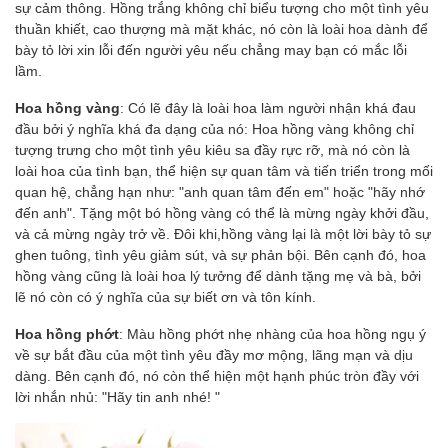
sự cảm thông. Hồng trắng không chỉ biểu tượng cho một tình yêu
thuần khiết, cao thượng mà mặt khác, nó còn là loài hoa dành để
bày tỏ lời xin lỗi đến người yêu nếu chẳng may bạn có mắc lỗi
lầm.
Hoa hồng vàng
: Có lẽ đây là loài hoa làm người nhận khá đau
đầu bởi ý nghĩa khá đa dạng của nó: Hoa hồng vàng không chỉ
tượng trưng cho một tình yêu kiêu sa đầy rực rỡ, mà nó còn là
loài hoa của tình bạn, thể hiện sự quan tâm và tiến triển trong mối
quan hệ, chẳng hạn như: "anh quan tâm đến em" hoặc "hãy nhớ
đến anh". Tặng một bó hồng vàng có thể là mừng ngày khởi đầu,
và cả mừng ngày trở về. Đôi khi,hồng vàng lại là một lời bày tỏ sự
ghen tuông, tình yêu giảm sút, và sự phản bội. Bên cạnh đó, hoa
hồng vàng cũng là loài hoa lý tưởng để dành tặng mẹ và bà, bởi
lẽ nó còn có ý nghĩa của sự biết ơn và tôn kính.
Hoa hồng phớt
: Màu hồng phớt nhẹ nhàng của hoa hồng ngụ ý
về sự bắt đầu của một tình yêu đầy mơ mộng, lãng mạn và dịu
dàng. Bên cạnh đó, nó còn thể hiện một hạnh phúc tròn đầy với
lời nhắn nhủ: "Hãy tin anh nhé! "