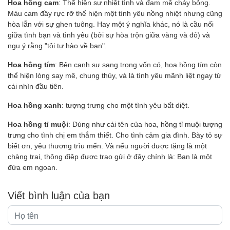
Hoa hồng cam
: Thể hiện sự nhiệt tình và đam mê cháy bỏng.
Màu cam đầy rực rỡ thể hiện một tình yêu nồng nhiệt nhưng cũng
hòa lẫn với sự ghen tuông. Hay một ý nghĩa khác, nó là cầu nối
giữa tình bạn và tình yêu (bởi sự hòa trộn giữa vàng và đỏ) và
ngụ ý rằng "tôi tự hào về bạn".
Hoa hồng tím
: Bên cạnh sự sang trọng vốn có, hoa hồng tím còn
thể hiện lòng say mê, chung thủy, và là tình yêu mãnh liệt ngay từ
cái nhìn đầu tiên.
Hoa hồng xanh
: tượng trưng cho một tình yêu bất diệt.
Hoa hồng tỉ muội
: Đúng như cái tên của hoa, hồng tỉ muội tượng
trưng cho tình chị em thắm thiết. Cho tình cảm gia đình. Bày tỏ sự
biết ơn, yêu thương trìu mến. Và nếu người được tặng là một
chàng trai, thông điệp được trao gửi ở đây chính là: Bạn là một
đứa em ngoan.
Viết bình luận của bạn