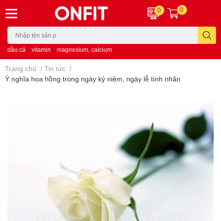
0
0
dầu cá
vitamin
magnesium, calcium
Trang chủ
/
Tin tức
/
Ý nghĩa hoa hồng trong ngày kỷ niệm, ngày lễ tình nhân