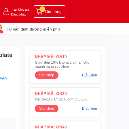
Tài khoản
0
Giỏ hàng
Đăng nhập
Tư vấn dinh dưỡng miễn phí!
olate
NHẬP MÃ: ON10
Giảm đến 10% không giới hạn cho
ngành hàng sức khỏe
Sao chép
Điều kiện
-VAN
NHẬP MÃ: ON20
Mã ON20 giảm 20K, đơn từ 500K
Sao chép
Điều kiện
NHẬP MÃ: ON40