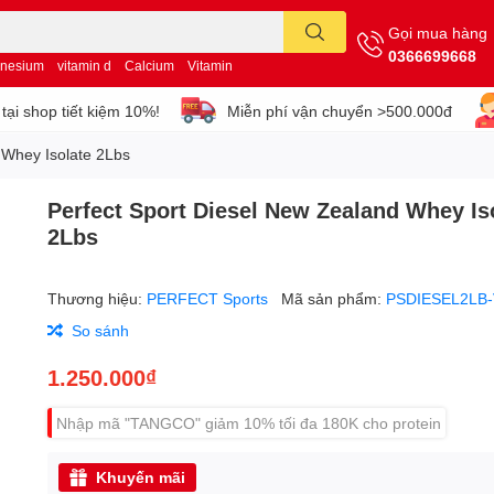
Gọi mua hàng
0366699668
nesium
vitamin d
Calcium
Vitamin
tại shop tiết kiệm 10%!
Miễn phí vận chuyển >500.000đ
 Whey Isolate 2Lbs
Perfect Sport Diesel New Zealand Whey Is
2Lbs
Thương hiệu:
PERFECT Sports
Mã sản phẩm:
PSDIESEL2LB
So sánh
1.250.000₫
Nhập mã "TANGCO" giảm 10% tối đa 180K cho protein
Khuyến mãi