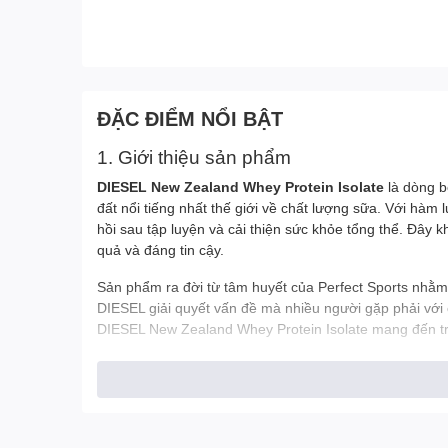
ĐẶC ĐIỂM NỔI BẬT
1. Giới thiệu sản phẩm
DIESEL New Zealand Whey Protein Isolate
là dòng b
đất nổi tiếng nhất thế giới về chất lượng sữa. Với hàm
hồi sau tập luyện và cải thiện sức khỏe tổng thể. Đây 
quả và đáng tin cậy.
Sản phẩm ra đời từ tâm huyết của Perfect Sports nhằm
DIESEL giải quyết vấn đề mà nhiều người gặp phải với c
DIESEL New Zealand Whey Protein Isolate mang đến trả
2. Thành phần nổi bật
DIESEL New Zealand Whey Protein Isolate được xây dựn
Whey Protein Isolate từ NZMP (New Zealand M