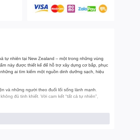
hả tự nhiên tại New Zealand – một trong những vùng
phẩm này được thiết kế để hỗ trợ xây dựng cơ bắp, phục
ho những ai tìm kiếm một nguồn dinh dưỡng sạch, hiệu
ện và những người theo đuổi lối sống lành mạnh.
ông đủ tinh khiết. Với cam kết “tất cả tự nhiên”,
tự nhiên tại New Zealand, đạt tiêu chuẩn Grass Fed –