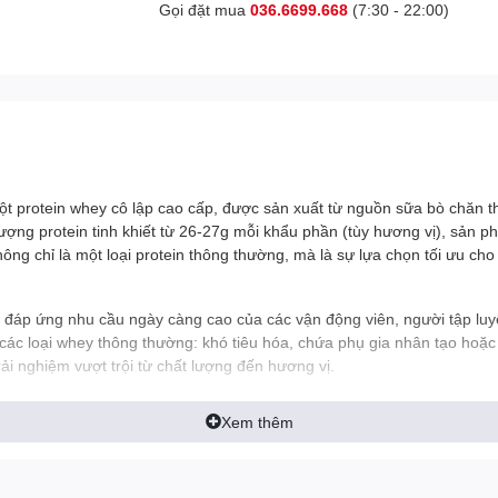
Gọi đặt mua
036.6699.668
(7:30 - 22:00)
ột protein whey cô lập cao cấp, được sản xuất từ nguồn sữa bò chăn t
 lượng protein tinh khiết từ 26-27g mỗi khẩu phần (tùy hương vị), sản 
không chỉ là một loại protein thông thường, mà là sự lựa chọn tối ưu c
 đáp ứng nhu cầu ngày càng cao của các vận động viên, người tập luy
ác loại whey thông thường: khó tiêu hóa, chứa phụ gia nhân tạo hoặc kh
i nghiệm vượt trội từ chất lượng đến hương vị.
Xem thêm
g từ các thành phần chất lượng cao, với điểm nhấn là:
ilk Products)
: Đây là nguồn whey cô lập cao cấp từ sữa bò chăn thả 