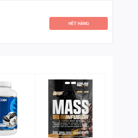
 hơi hay khó chịu – vấn đề thường gặp với whey từ sữa
HẾT HÀNG
ế độ ăn kiêng nghiêm ngặt như keto.
hệ tiêu hóa.
 sức khỏe tổng thể, từ đó mang lại cảm giác tự tin và
h shaker hoặc khuấy bằng thìa để hòa tan hoàn toàn –
 phục hồi cơ bắp, buổi sáng để khởi động ngày mới,