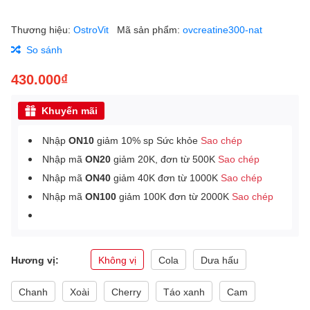
Thương hiệu:
OstroVit
Mã sản phẩm:
ovcreatine300-nat
So sánh
430.000₫
Khuyến mãi
Nhập
ON10
giảm 10% sp Sức khỏe
Sao chép
Nhập mã
ON20
giảm 20K, đơn từ 500K
Sao chép
Nhập mã
ON40
giảm 40K đơn từ 1000K
Sao chép
Nhập mã
ON100
giảm 100K đơn từ 2000K
Sao chép
Hương vị:
Không vị
Cola
Dưa hấu
Chanh
Xoài
Cherry
Táo xanh
Cam