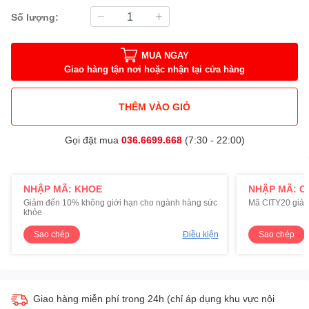
Số lượng:
MUA NGAY
Giao hàng tận nơi hoặc nhận tại cửa hàng
THÊM VÀO GIỎ
Gọi đặt mua
036.6699.668
(7:30 - 22:00)
NHẬP MÃ: KHOE
NHẬP MÃ: C
Giảm đến 10% không giới hạn cho ngành hàng sức
Mã CITY20 giảm
khỏe
Sao chép
Điều kiện
Sao chép
Giao hàng miễn phí trong 24h (chỉ áp dụng khu vực nội