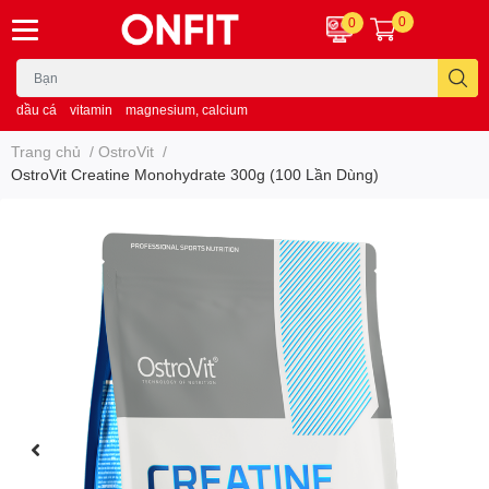
0
0
dầu cá
vitamin
magnesium, calcium
Trang chủ
/
OstroVit
/
OstroVit Creatine Monohydrate 300g (100 Lần Dùng)