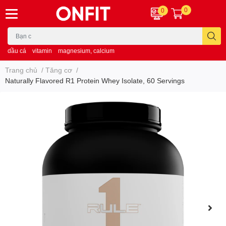
0
0
dầu cá
vitamin
magnesium, calcium
Trang chủ
/
Tăng cơ
/
Naturally Flavored R1 Protein Whey Isolate, 60 Servings