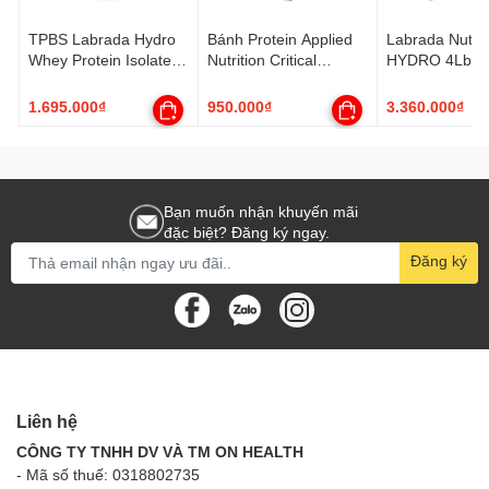
TPBS Labrada Hydro
Bánh Protein Applied
Labrada Nutrit
Whey Protein Isolate
Nutrition Critical
HYDRO 4Lbs,
780g
Cookie Box 73g (12
Hydrolyzed W
Bánh)
Protein Isolate
1.695.000₫
950.000₫
3.360.000₫
Bạn muốn nhận khuyến mãi
đặc biệt? Đăng ký ngay.
Đăng ký
Liên hệ
CÔNG TY TNHH DV VÀ TM ON HEALTH
- Mã số thuế: 0318802735