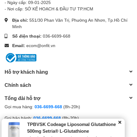
- Ngày cấp: 09-01-2025
- Nơi cấp: SỞ KẾ HOẠCH & ĐẦU TƯ TP.HCM
Địa chỉ:
551/30 Phan Văn Trị, Phường An Nhơn, Tp.Hồ Chí
Minh
Số điện thoại:
036-6699-668
Email:
ecom@onfit.vn
Hỗ trợ khách hàng
Chính sách
Tổng đài hỗ trợ
Gọi mua hàng:
036-6699-668
(8h-20h)
Gọi bảo hành:
036-6699-668
(8h-20h)
TPBVSK Codeage Liposomal Glutathione
Gọi khiếu nại:
0792-168-058
(8h-20h)
500mg Setria® L-Glutathione