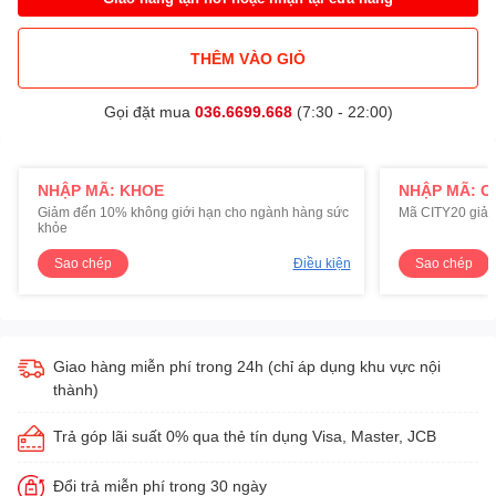
THÊM VÀO GIỎ
Gọi đặt mua
036.6699.668
(7:30 - 22:00)
NHẬP MÃ: KHOE
NHẬP MÃ: C
Giảm đến 10% không giới hạn cho ngành hàng sức
Mã CITY20 giảm
khỏe
Sao chép
Điều kiện
Sao chép
Giao hàng miễn phí trong 24h (chỉ áp dụng khu vực nội
thành)
Trả góp lãi suất 0% qua thẻ tín dụng Visa, Master, JCB
Đổi trả miễn phí trong 30 ngày