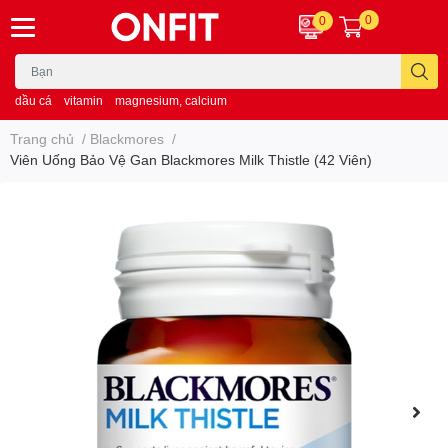
0
0
dầu cá
vitamin
magnesium, calcium
Trang chủ
/
Blackmores
/
Viên Uống Bảo Vệ Gan Blackmores Milk Thistle (42 Viên)