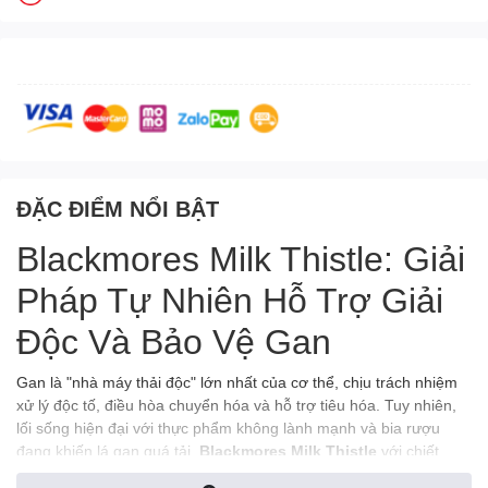
ĐẶC ĐIỂM NỔI BẬT
Blackmores Milk Thistle: Giải
Pháp Tự Nhiên Hỗ Trợ Giải
Độc Và Bảo Vệ Gan
Gan là "nhà máy thải độc" lớn nhất của cơ thể, chịu trách nhiệm
xử lý độc tố, điều hòa chuyển hóa và hỗ trợ tiêu hóa. Tuy nhiên,
lối sống hiện đại với thực phẩm không lành mạnh và bia rượu
đang khiến lá gan quá tải.
Blackmores Milk Thistle
với chiết
xuất từ cây kế sữa là giải pháp từ thảo dược phương Tây giúp hỗ