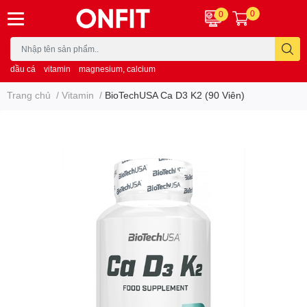
0
0
dầu cá
vitamin
magnesium, calcium
Trang chủ
/
Vitamin
/
BioTechUSA Ca D3 K2 (90 Viên)