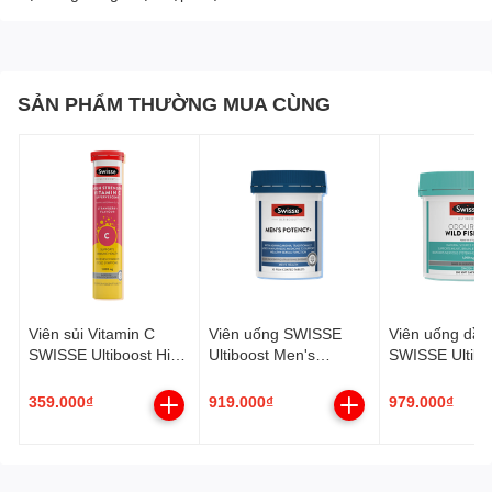
SẢN PHẨM THƯỜNG MUA CÙNG
Viên sủi Vitamin C
Viên uống SWISSE
Viên uống dầu
SWISSE Ultiboost High
Ultiboost Men's
SWISSE Ultibo
Strength Vitamin C
Potency+ hỗ trợ Sức
Odourless Wild
Effervescent (Hộp 20
khỏe sinh sản Nam
Oil 1000mg (H
359.000₫
919.000₫
979.000₫
viên)
(Hộp 30 viên)
viên)