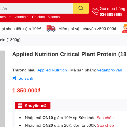
Gọi mua hàng
0366699668
nesium
vitamin d
Calcium
Vitamin
tại shop tiết kiệm 10%!
Miễn phí vận chuyển >500.000đ
otein (1800g)
Applied Nutrition Critical Plant Protein (1
Thương hiệu:
Applied Nutrition
Mã sản phẩm:
veganpro-van
So sánh
1.350.000₫
Khuyến mãi
Nhập mã
ON10
giảm 10% sp Sức khỏe
Sao chép
Nhập mã
ON20
giảm 20K, đơn từ 500K
Sao chép