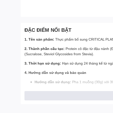
ĐẶC ĐIỂM NỔI BẬT
1. Tên sản phẩm:
Thực phẩm bổ sung CRITICAL PL
2. Thành phần cấu tạo:
Protein cô đặc từ đậu nành (
(Sucralose, Steviol Glycosides from Stevia).
3. Thời hạn sử dụng:
Hạn sử dụng 24 tháng kể từ ngà
4. Hướng dẫn sử dụng và bảo quản
Hướng dẫn sử dụng:
Pha 1 muỗng (30g) với 300
Bảo quản:
Để nơi khô ráo, thoáng mát, tránh xa
Lưu ý:
Kiểm tra với chuyên gia y tế có trình độ trước
lý nào đã biết hoặc nghi ngờ hoặc đang dùng bất kỳ l