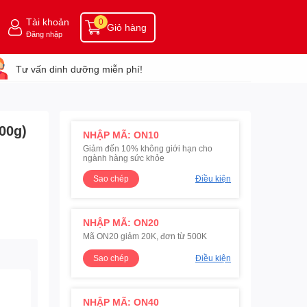
Tài khoản
0
Giỏ hàng
Đăng nhập
Tư vấn dinh dưỡng miễn phí!
800g)
NHẬP MÃ: ON10
Giảm đến 10% không giới hạn cho
ngành hàng sức khỏe
Sao chép
Điều kiện
NHẬP MÃ: ON20
Mã ON20 giảm 20K, đơn từ 500K
Sao chép
Điều kiện
NHẬP MÃ: ON40