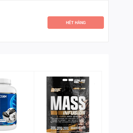
HẾT HÀNG
giàu glutamine và arginine, hỗ trợ phục hồi và tuần
u, với giá trị sinh học cao tương đương whey.
 chỉnh, đồng thời cung cấp chất chống oxy hóa từ gạo
S tương đương whey protein. Một nghiên cứu năm 2015
whey sau 12 tuần tập kháng lực (0.2-0.3cm ở cơ tứ
đậu nành tăng sản xuất NO, cải thiện lưu thông máu,
chuyển hóa.
hoặc dị ứng, phù hợp cho người nhạy cảm với sữa hoặc
cid, giảm stress oxy hóa sau tập luyện, với nghiên cứu
 protein còn chứa isoflavone, hỗ trợ sức khỏe tim