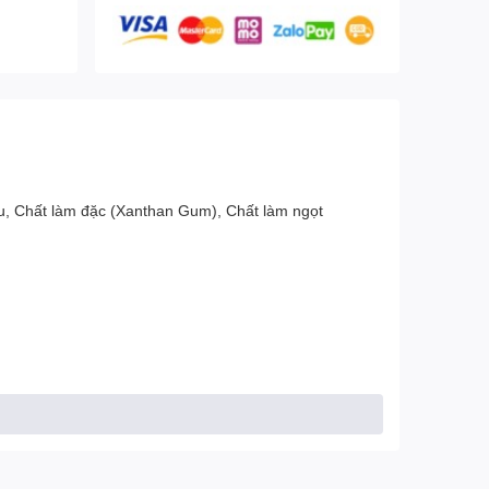
ệu, Chất làm đặc (Xanthan Gum), Chất làm ngọt
đang cho con bú hoặc nếu bạn có bất kỳ tình trạng bệnh
 cho chế độ ăn uống đa dạng và lối sống lành mạnh.