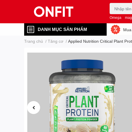
Omega
mag
DANH MỤC SẢN PHẨM
Mua 
Trang chủ
/
Tăng cơ
/
Applied Nutrition Critical Plant Pr