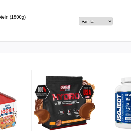
otein (1800g)
ật mạnh mẽ:
cấp protein hoàn chỉnh với tất cả 9 axit amin thiết yếu (EAA), đặc biệt 
à chất béo, đảm bảo độ tinh khiết cao.
 BCAA và arginine, hỗ trợ tăng trưởng cơ bắp và cải thiện lưu thông má
 – axit amin mà đậu nành và đậu Hà Lan thiếu, tạo ra sự cân bằng hoàn
 lợi ích khoa học:
ỗi khẩu phần và hồ sơ axit amin hoàn chỉnh, sản phẩm kích thích MP
 Nutrition
chỉ ra rằng pea protein isolate tăng độ dày cơ bắp tương tự 
 (cao hơn whey) để hỗ trợ phục hồi cơ bắp. Arginine từ đậu Hà Lan và 
u quả hơn, thúc đẩy tăng trưởng cơ qua cơ chế căng thẳng cơ học và 
chứa lactose hay gluten, Critical Plant Protein giảm nguy cơ đầy hơi 
 lectin). Brown Rice Protein cung cấp chất chống oxy hóa như ferulic a
giảm viêm toàn thân lên đến 15% ở người tập luyện thường xuyên. Soya
ican Journal of Clinical Nutrition
, 2019, giảm 3-5% sau 6 tuần).