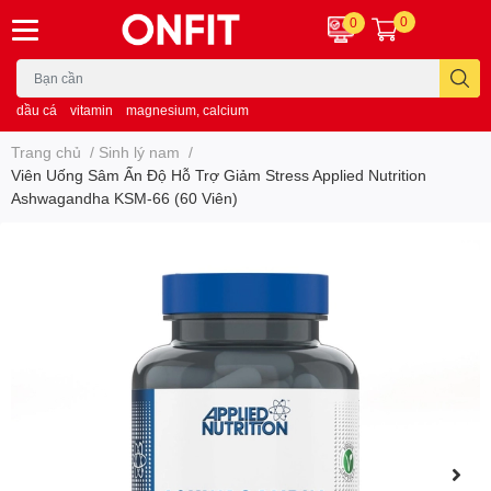
0
0
dầu cá
vitamin
magnesium, calcium
Trang chủ
/
Sinh lý nam
/
Viên Uống Sâm Ấn Độ Hỗ Trợ Giảm Stress Applied Nutrition
Ashwagandha KSM-66 (60 Viên)