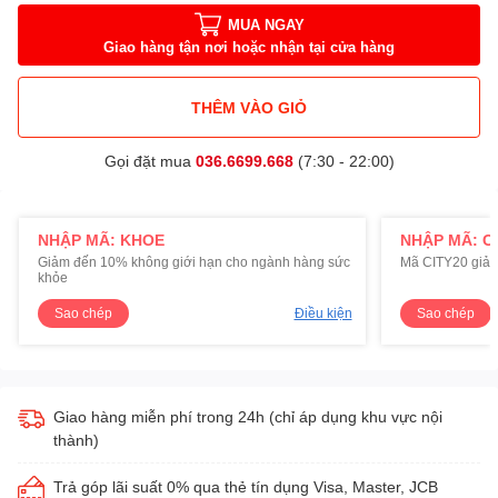
MUA NGAY
Giao hàng tận nơi hoặc nhận tại cửa hàng
THÊM VÀO GIỎ
Gọi đặt mua
036.6699.668
(7:30 - 22:00)
NHẬP MÃ: KHOE
NHẬP MÃ: C
Giảm đến 10% không giới hạn cho ngành hàng sức
Mã CITY20 giảm
khỏe
Sao chép
Điều kiện
Sao chép
Giao hàng miễn phí trong 24h (chỉ áp dụng khu vực nội
thành)
Trả góp lãi suất 0% qua thẻ tín dụng Visa, Master, JCB