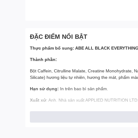
ĐẶC ĐIỂM NỔI BẬT
Thực phẩm bổ sung: ABE ALL BLACK EVERYTHIN
Thành phần:
Bột Caffein, Citrulline Malate, Creatine Monohydrate, Na
Silicate) hương liệu tự nhiên, hương the mát, phẩm mà
Hạn sử dụng:
In trên bao bì sản phẩm.
Xuất xứ
: Anh. Nhà sản xuất APPLIED NUTRITION LTD. Đ
Thương nhân nhập khẩu, phân phối và chịu trách
Địa chỉ
: 92, Đường số 85, Phường Tân Quy, Quận 7, 
----------------------------------------------------------------------