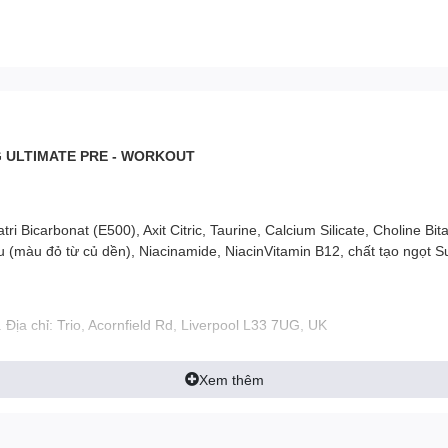
G ULTIMATE PRE - WORKOUT
tri Bicarbonat (E500), Axit Citric, Taurine, Calcium Silicate, Choline Bi
u (màu đỏ từ củ dền), Niacinamide, NiacinVitamin B12, chất tạo ngọt S
ịa chỉ: Trio, Acornfield Rd, Liverpool L33 7UG, UK
 nhiệm về chất lượng sản phẩm:
CÔNG TY TNHH MADI INTERNATI
Xem thêm
Thành Phố Hồ Chí Minh, VN
-------------------------------------------------