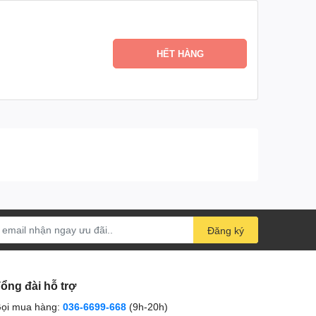
cầu về các thành phần và điều kiện sản xuất đáp ứng
HẾT HÀNG
ác thị trường Hồi giáo chia ra 4 loại chính: Thực
Đăng ký
ổng đài hỗ trợ
ọi mua hàng:
036-6699-668
(9h-20h)