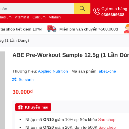
Gọi mua hàng
0366699668
nesium
vitamin d
Calcium
Vitamin
tại shop tiết kiệm 10%!
Miễn phí vận chuyển >500.000đ
5g (1 Lần Dùng)
ABE Pre-Workout Sample 12.5g (1 Lần Dù
Thương hiệu:
Applied Nutrition
Mã sản phẩm:
abe1-che
So sánh
30.000₫
Khuyến mãi
Nhập mã
ON10
giảm 10% sp Sức khỏe
Sao chép
Nhập mã
ON20
giảm 20K, đơn từ 500K
Sao chép