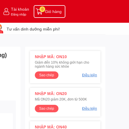
Tài khoản
0
Giỏ hàng
Đăng nhập
Tư vấn dinh dưỡng miễn phí!
ng)
NHẬP MÃ: ON10
Giảm đến 10% không giới hạn cho
ngành hàng sức khỏe
Sao chép
Điều kiện
NHẬP MÃ: ON20
Mã ON20 giảm 20K, đơn từ 500K
Sao chép
Điều kiện
NHẬP MÃ: ON40