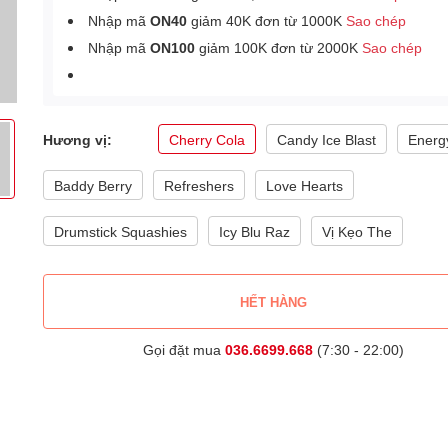
Nhập mã
ON40
giảm 40K đơn từ 1000K
Sao chép
Nhập mã
ON100
giảm 100K đơn từ 2000K
Sao chép
Hương vị:
Cherry Cola
Candy Ice Blast
Energ
Baddy Berry
Refreshers
Love Hearts
Drumstick Squashies
Icy Blu Raz
Vị Kẹo The
HẾT HÀNG
Gọi đặt mua
036.6699.668
(7:30 - 22:00)