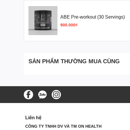
Chất lượng
: Đảm bảo thông tin trên bao bì chí
6. Câu hỏi thường gặp (FAQ)
ABE Pre-workout (30 Servings)
Sản phẩm có gây nghiện không?
900.000₫
Không, ABE không gây nghiện hay lờn khi dùng l
Hương vị nào được yêu thích nhất tại Việt N
Energy Flavour (giống Redbull) rất được ưa chu
Dùng bao lâu thì thấy hiệu quả?
Hiệu quả có thể cảm nhận ngay từ buổi tập đầu t
SẢN PHẨM THƯỜNG MUA CÙNG
Liên hệ
CÔNG TY TNHH DV VÀ TM ON HEALTH