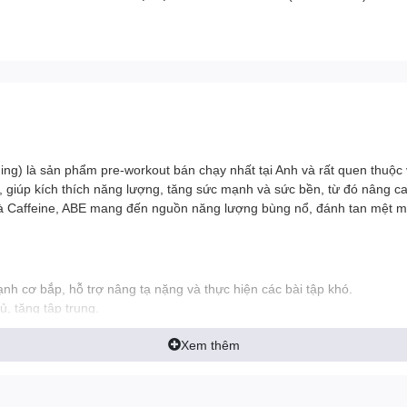
hing) là sản phẩm pre-workout bán chạy nhất tại Anh và rất quen thuộc
t, giúp kích thích năng lượng, tăng sức mạnh và sức bền, từ đó nâng ca
và Caffeine, ABE mang đến nguồn năng lượng bùng nổ, đánh tan mệt mỏ
nh cơ bắp, hỗ trợ nâng tạ nặng và thực hiện các bài tập khó.
ủ, tăng tập trung.
c, hạn chế đau mỏi cơ, tăng sức bền 13-14%.
Xem thêm
ơm cơ tốt hơn nhờ cung cấp thêm oxy.
ổn thương cơ khi tập nặng.
rợ sản xuất hồng cầu và cải thiện sức khỏe xương khớp.