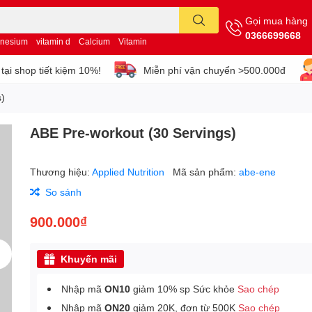
Gọi mua hàng
0366699668
nesium
vitamin d
Calcium
Vitamin
tại shop tiết kiệm 10%!
Miễn phí vận chuyển >500.000đ
s)
ABE Pre-workout (30 Servings)
Thương hiệu:
Applied Nutrition
Mã sản phẩm:
abe-ene
So sánh
900.000₫
Khuyến mãi
Nhập mã
ON10
giảm 10% sp Sức khỏe
Sao chép
Nhập mã
ON20
giảm 20K, đơn từ 500K
Sao chép