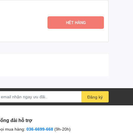
ng tin cậy như: HALAL, GMP.
HẾT HÀNG
Đăng ký
ổng đài hỗ trợ
ọi mua hàng:
036-6699-668
(9h-20h)