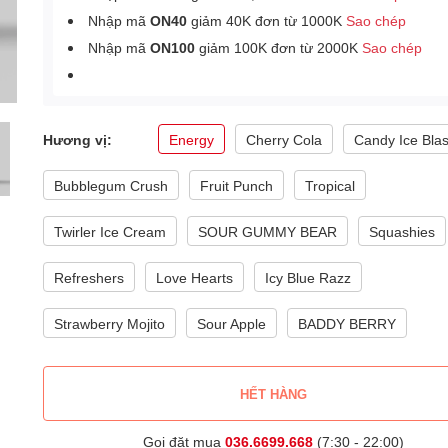
Nhập mã
ON40
giảm 40K đơn từ 1000K
Sao chép
Nhập mã
ON100
giảm 100K đơn từ 2000K
Sao chép
Hương vị:
Energy
Cherry Cola
Candy Ice Blas
Bubblegum Crush
Fruit Punch
Tropical
Twirler Ice Cream
SOUR GUMMY BEAR
Squashies
Refreshers
Love Hearts
Icy Blue Razz
Strawberry Mojito
Sour Apple
BADDY BERRY
HẾT HÀNG
Gọi đặt mua
036.6699.668
(7:30 - 22:00)