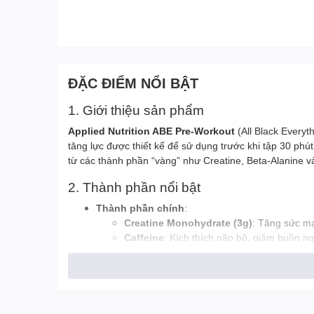
ĐẶC ĐIỂM NỔI BẬT
1. Giới thiệu sản phẩm
Applied Nutrition ABE Pre-Workout
(All Black Everyt
tăng lực được thiết kế để sử dụng trước khi tập 30 phú
từ các thành phần “vàng” như Creatine, Beta-Alanine 
2. Thành phần nổi bật
Thành phần chính
:
Creatine Monohydrate (3g)
: Tăng sức mạ
Caffeine
: Kích thích não bộ, giảm buồn ng
Beta-Alanine
: Amino acid giảm axit lacti
Citrulline Malate
: Tăng lưu thông máu, b
Taurine
: Tăng sức bền, giảm kiệt sức và t
Vitamin B3 & B12
: Tăng năng lượng, hỗ t
Điểm đặc biệt
: