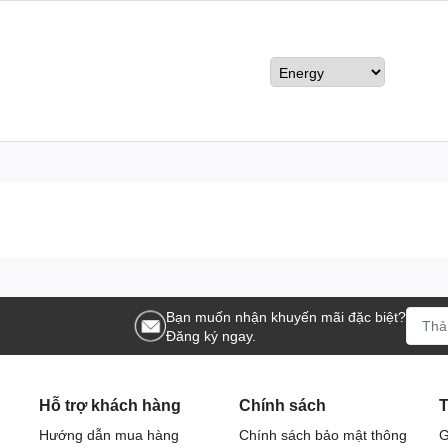
nh xác 100%, sản phẩm đạt các tiêu chuẩn nghiêm ngặt, an toàn và đá
âu dài.
am?
ộng nhờ mùi vị quen thuộc và thơm ngon.
iên, nhưng tối ưu nhất sau 1-2 tuần sử dụng đều đặn.
Bạn muốn nhận khuyến mãi đặc biệt?
Đăng ký ngay.
Hỗ trợ khách hàng
Chính sách
T
Hướng dẫn mua hàng
Chính sách bảo mật thông
G