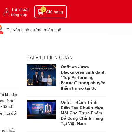
Tài khoản
0
Giỏ hàng
Đăng nhập
Tư vấn dinh dưỡng miễn phí!
BÀI VIẾT LIÊN QUAN
Onfit.vn được
Blackmores vinh danh
"Top Performing
Partner" trong chuyến
thăm trụ sở tại Úc
i khi dịp
ông Noel
Onfit – Hành Trình
hiết kế
Kiến Tạo Chuẩn Mực
Mới Cho Thực Phẩm
i mọi đối
Bổ Sung Chính Hãng
Tại Việt Nam
 nến hắt