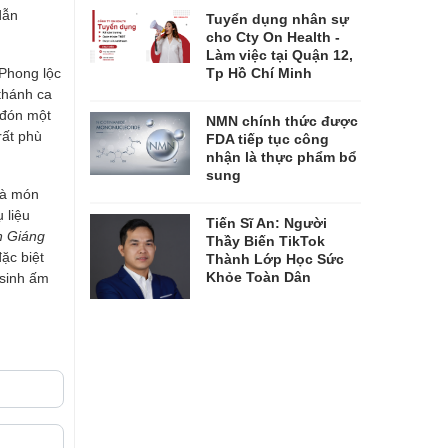
dẫn
Tuyển dụng nhân sự
cho Cty On Health -
Làm việc tại Quận 12,
Phong lộc
Tp Hồ Chí Minh
thánh ca
 đón một
NMN chính thức được
rất phù
FDA tiếp tục công
nhận là thực phẩm bổ
sung
là món
 liệu
Tiến Sĩ An: Người
n Giáng
Thầy Biến TikTok
ặc biệt
Thành Lớp Học Sức
Khỏe Toàn Dân
 sinh ấm