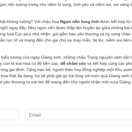
ngọn nến tượng trưng cho niềm hi vọng, tình yêu và niềm vui, soi sáng 
thật không tưởng? Với chậu hoa
Ngọn nến lung linh
được kết hợp từ 
uy nghĩ ngay đấy. Như ngọn nến được thắp lên huyền ảo giữa những bài 
bông hoa Cúc pico nhỏ nhắn, gửi gắm bao yêu thương và hy vọng chào
c rực rỡ và mang đến cho gia chủ sự may mắn, tài lộc, niềm vui nên 
ng biểu tượng của ngày Giáng sinh, những chậu Trạng nguyên xinh xắn 
ây còn là loại hoa có độ bền cao,
dễ chăm sóc
và kết hợp cùng các phụ
 trong gia đình. Tặng bạn bè, người thân hay đồng nghiệp một
Khu vườ
oa thật đa dạng, họ sẽ phải gật gù hài lòng với món quà Giáng sinh đ
ửi yêu thương từ trái tim để mang đến cho người nhận một mùa Giáng