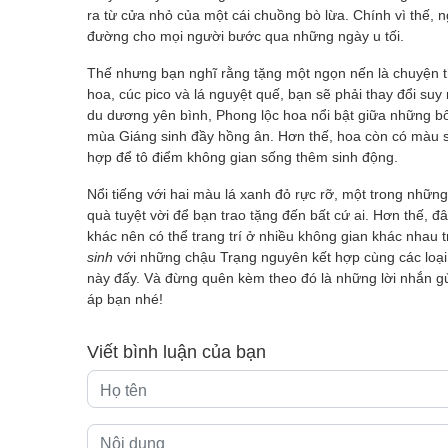
ra từ cửa nhỏ của một cái chuồng bò lừa. Chính vì thế, 
đường cho mọi người bước qua những ngày u tối.
Thế nhưng bạn nghĩ rằng tặng một ngọn nến là chuyện 
hoa, cúc pico và lá nguyệt quế, bạn sẽ phải thay đổi s
du dương yên bình, Phong lộc hoa nổi bật giữa những 
mùa Giáng sinh đầy hồng ân. Hơn thế, hoa còn có màu sắ
hợp để tô điểm không gian sống thêm sinh động.
Nổi tiếng với hai màu lá xanh đỏ rực rỡ, một trong nhữ
quà tuyệt vời để bạn trao tặng đến bất cứ ai. Hơn thế, đ
khác nên có thể trang trí ở nhiều không gian khác nhau
sinh
với những chậu Trạng nguyên kết hợp cùng các loại h
này đấy. Và đừng quên kèm theo đó là những lời nhắn g
áp bạn nhé!
Viết bình luận của bạn