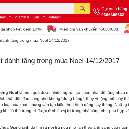
Gọi mua hàng
0366699668
nesium
vitamin d
Calcium
Vitamin
tại shop tiết kiệm 10%!
Miễn phí vận chuyển >500.000đ
 dành tặng trong mùa Noel 14/12/2017
t dành tặng trong mùa Noel 14/12/2017
hông Noel
là món quà được nhiều người lựa chọn nhất để tặng nhau mỗ
nh thật độc đáo cũng như không “đụng hàng”, thay vì tặng một cây th
u loại hoa khác nhưng vẫn tạo kiểu theo hình dáng cây thông. Những t
 khi có thể trang trí được ở nhiều vị trí trong nhà cũng như phù hợp vớ
Chúa Giáng sinh đã tìm ra nơi trú ngụ nhờ lần theo ánh sáng của ngọn