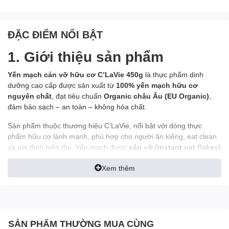
ĐẶC ĐIỂM NỔI BẬT
1. Giới thiệu sản phẩm
Yến mạch cán vỡ hữu cơ C’LaVie 450g
là thực phẩm dinh
dưỡng cao cấp được sản xuất từ
100% yến mạch hữu cơ
nguyên chất
, đạt tiêu chuẩn
Organic châu Âu (EU Organic)
,
đảm bảo sạch – an toàn – không hóa chất.
Sản phẩm thuộc thương hiệu C’LaVie, nổi bật với dòng thực
phẩm hữu cơ lành mạnh, phù hợp cho người ăn kiêng, eat clean
và gia đình hiện đại. Yến mạch được
cán vỡ (instant oat flakes)
giúp
dễ nấu, nhanh mềm và dễ tiêu hóa
, phù hợp cho cả người
Xem thêm
lớn và trẻ nhỏ.
Với hàm lượng dinh dưỡng cao, giàu chất xơ và khoáng chất, yến
mạch C’LaVie là lựa chọn lý tưởng cho bữa sáng tiện lợi, hỗ trợ
sức khỏe tim mạch, tiêu hóa và kiểm soát cân nặng hiệu quả.
SẢN PHẨM THƯỜNG MUA CÙNG