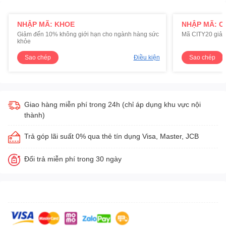
NHẬP MÃ: KHOE
NHẬP MÃ: C
Giảm đến 10% không giới hạn cho ngành hàng sức
Mã CITY20 giảm
khỏe
Sao chép
Điều kiện
Sao chép
Giao hàng miễn phí trong 24h (chỉ áp dụng khu vực nội
thành)
Trả góp lãi suất 0% qua thẻ tín dụng Visa, Master, JCB
Đổi trả miễn phí trong 30 ngày