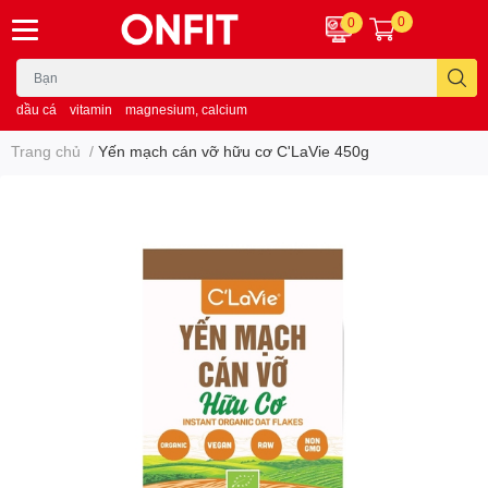
0
0
dầu cá
vitamin
magnesium, calcium
Trang chủ
/
Yến mạch cán vỡ hữu cơ C'LaVie 450g