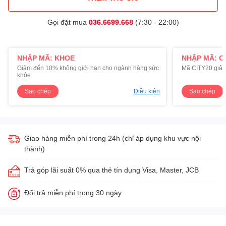
Gọi đặt mua
036.6699.668
(7:30 - 22:00)
NHẬP MÃ: KHOE
NHẬP MÃ: C
Giảm đến 10% không giới hạn cho ngành hàng sức
Mã CITY20 giảm
khỏe
Sao chép
Điều kiện
Sao chép
Giao hàng miễn phí trong 24h (chỉ áp dụng khu vực nội
thành)
Trả góp lãi suất 0% qua thẻ tín dụng Visa, Master, JCB
Đổi trả miễn phí trong 30 ngày