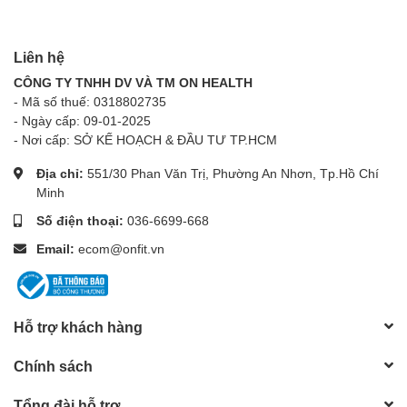
bổ sung Magie cho chế độ ăn uống hiện đại thường thiếu hụt
khoáng chất này.
Liên hệ
2. Thành phần nổi bật:
CÔNG TY TNHH DV VÀ TM ON HEALTH
- Mã số thuế: 0318802735
- Ngày cấp: 09-01-2025
Thành phần chính
: Mỗi serving cung cấp
200mg
- Nơi cấp: SỞ KẾ HOẠCH & ĐẦU TƯ TP.HCM
Magnesium Bisglycinate
, dạng Magie gắn với hai phân tử
Glycine, mang lại khả năng hòa tan và hấp thu vượt trội so
Địa chỉ:
551/30 Phan Văn Trị, Phường An Nhơn, Tp.Hồ Chí
với Magnesium Oxide hay Citrate.
Minh
Điểm đặc biệt
:
Số điện thoại:
036-6699-668
Không chất gây dị ứng, không GMO, không gluten.
Không màu nhân tạo, không chất bảo quản.
Email:
ecom@onfit.vn
Thân thiện với môi trường, 100% từ nguồn tự nhiên.
Ít tác dụng phụ lên đường tiêu hóa (không gây tiêu
chảy như Magnesium Citrate).
Hỗ trợ khách hàng
3. Lợi ích của sản phẩm:
Webber Magnesium Bisglycinate
mang lại nhiều lợi ích quan
Chính sách
trọng:
Tổng đài hỗ trợ