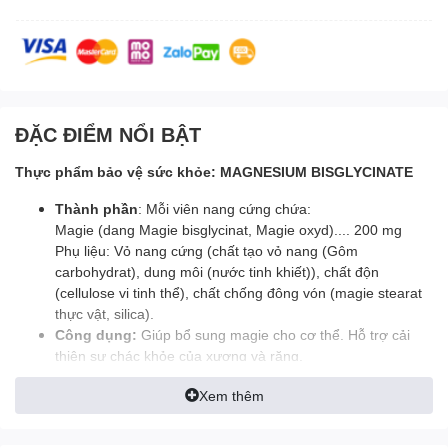
ĐẶC ĐIỂM NỔI BẬT
Thực phẩm bảo vệ sức khỏe: MAGNESIUM BISGLYCINATE
Thành phần
: Mỗi viên nang cứng chứa:
Magie (dang Magie bisglycinat, Magie oxyd).... 200 mg
Phụ liệu: Vỏ nang cứng (chất tạo vỏ nang (Gôm
carbohydrat), dung môi (nước tinh khiết)), chất độn
(cellulose vi tinh thể), chất chống đông vón (magie stearat
thực vật, silica).
Công dụng:
Giúp bổ sung magie cho cơ thể. Hỗ trợ cải
thiện sự chác khỏe của xương và răng.
Đối tượng sử dụng
: Người trưởng thành
Xem thêm
Cách dùng: Người trưởng thành: uống 1 viên mỗi ngày
hoặc theo hướng dẫn của chuyên gia y tế.
Chú ý: