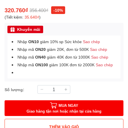
320.760₫
356.400₫
-10%
(Tiết kiệm:
35.640₫
)
Khuyến mãi
Nhập
ON10
giảm 10% sp Sức khỏe
Sao chép
Nhập mã
ON20
giảm 20K, đơn từ 500K
Sao chép
Nhập mã
ON40
giảm 40K đơn từ 1000K
Sao chép
Nhập mã
ON100
giảm 100K đơn từ 2000K
Sao chép
Số lượng:
MUA NGAY
Giao hàng tận nơi hoặc nhận tại cửa hàng
THÊM VÀO GIỎ