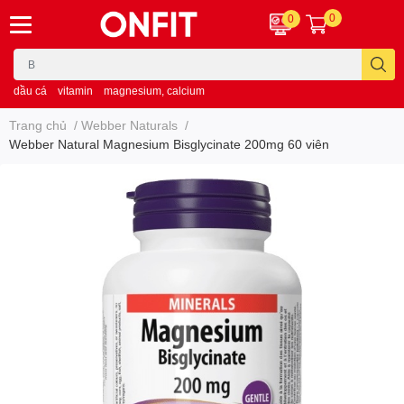
0
0
dầu cá
vitamin
magnesium, calcium
Trang chủ
/
Webber Naturals
/
Webber Natural Magnesium Bisglycinate 200mg 60 viên