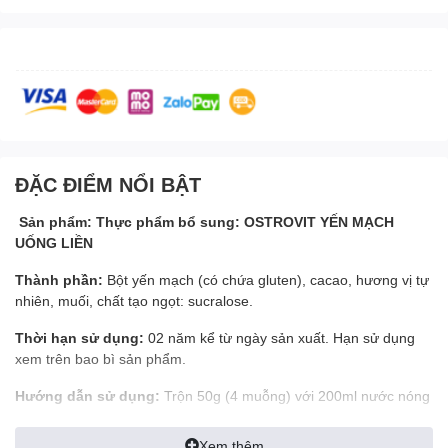
ĐẶC ĐIỂM NỔI BẬT
Sản phẩm: Thực phẩm bổ sung: OSTROVIT YẾN MẠCH
UỐNG LIỀN
Thành phần:
Bột yến mạch (có chứa gluten), cacao, hương vị tự
nhiên, muối, chất tạo ngọt: sucralose.
Thời hạn sử dụng:
02 năm kể từ ngày sản xuất. Hạn sử dụng
xem trên bao bì sản phẩm.
Hướng dẫn sử dụng:
Trộn 50g (4 muỗng) với 200ml nước nóng
hoặc sữa, để khoảng 5 phút rồi dùng.
Xem thêm