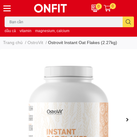
0
0
dầu cá
vitamin
magnesium, calcium
Trang chủ
/
OstroVit
/
Ostrovit Instant Oat Flakes (2.27kg)