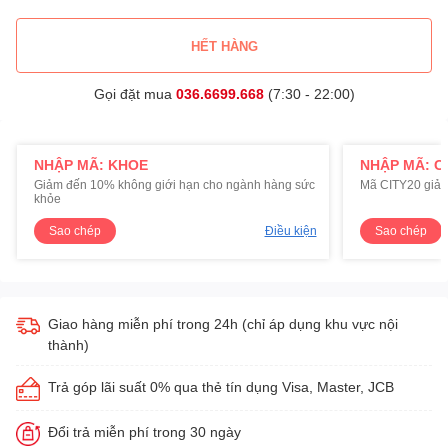
HẾT HÀNG
Gọi đặt mua
036.6699.668
(7:30 - 22:00)
NHẬP MÃ: KHOE
NHẬP MÃ: C
Giảm đến 10% không giới hạn cho ngành hàng sức
Mã CITY20 giảm
khỏe
Sao chép
Điều kiện
Sao chép
Giao hàng miễn phí trong 24h (chỉ áp dụng khu vực nội
thành)
Trả góp lãi suất 0% qua thẻ tín dụng Visa, Master, JCB
Đổi trả miễn phí trong 30 ngày