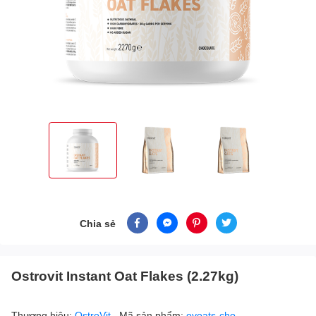
Chia sẻ
Ostrovit Instant Oat Flakes (2.27kg)
Thương hiệu:
OstroVit
Mã sản phẩm:
ovoats-cho