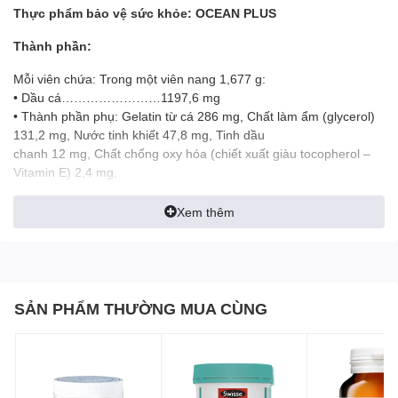
Thực phẩm bảo vệ sức khỏe: OCEAN PLUS
Thành phần:
Mỗi viên chứa: Trong một viên nang 1,677 g:
• Dầu cá……………………1197,6 mg
• Thành phần phụ: Gelatin từ cá 286 mg, Chất làm ẩm (glycerol)
131,2 mg, Nước tinh khiết 47,8 mg, Tinh dầu
chanh 12 mg, Chất chống oxy hóa (chiết xuất giàu tocopherol –
Vitamin E) 2,4 mg.
Glycerol sử dụng trong viên nang có nguồn gốc từ thực vật..
Xem thêm
Công dụng:
Hỗ trợ giúp bổ sung các acid béo cho cơ thể
Hỗ trợ giúp bổ não, bổ mắt
Hỗ trợ tăng cường sức khỏe tim mạch
SẢN PHẨM THƯỜNG MUA CÙNG
Liều lượng sử dụng:
Lượng sử dụng khuyến nghị là 2 viên
nang/ngày sau khi ăn.
Đối tượng sử dụng: