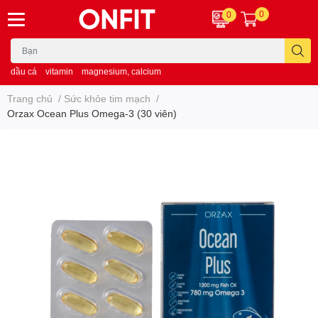
0
0
dầu cá
vitamin
magnesium, calcium
Trang chủ
/
Sức khỏe tim mạch
/
Orzax Ocean Plus Omega-3 (30 viên)