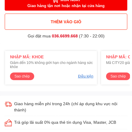
Giao hàng tận nơi hoặc nhận tại cửa hàng
THÊM VÀO GIỎ
Gọi đặt mua
036.6699.668
(7:30 - 22:00)
NHẬP MÃ: KHOE
NHẬP MÃ: C
Giảm đến 10% không giới hạn cho ngành hàng sức
Mã CITY20 giảm
khỏe
Sao chép
Điều kiện
Sao chép
Giao hàng miễn phí trong 24h (chỉ áp dụng khu vực nội
thành)
Trả góp lãi suất 0% qua thẻ tín dụng Visa, Master, JCB