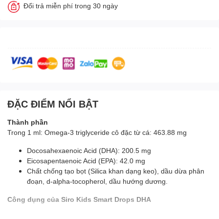
Đổi trả miễn phí trong 30 ngày
ĐẶC ĐIỂM NỔI BẬT
Thành phần
Trong 1 ml: Omega-3 triglyceride cô đặc từ cá: 463.88 mg
Docosahexaenoic Acid (DHA): 200.5 mg
Eicosapentaenoic Acid (EPA): 42.0 mg
Chất chống tạo bọt (Silica khan dạng keo), dầu dừa phân
đoạn, d-alpha-tocopherol, dầu hướng dương.
Công dụng của Siro Kids Smart Drops DHA
Nature's Way Smart Drop DHA giúp bổ sung DHA, EPA tốt cho