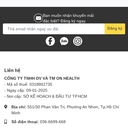
Viên)
các trường hợp sau:
Bạn muốn nhận khuyến mãi
Trẻ em từ 0 tháng tuổi trở lên có nhu cầu bổ sung DHA, EPA.
đặc biệt? Đăng ký ngay.
Tác dụng phụ
Chưa có thông tin về tác dụng phụ của sản phẩm.
Đăng ký
Lưu ý
Không dùng quá liều khuyến cáo.
Không sử dụng cho người có mẫn cảm, kiêng kỵ với bất kỳ
thành phần nào của sản phẩm.
Phụ nữ mang thai, người đang dùng thuốc cần tham khảo ý
Liên hệ
kiến của bác sĩ trước khi sử dụng sản phẩm.
CÔNG TY TNHH DV VÀ TM ON HEALTH
Chứa cá và đậu nành.
- Mã số thuế: 0318802735
Thực phẩm này không phải là thuốc, không có tác dụng
- Ngày cấp: 09-01-2025
thay thế thuốc chữa bệnh.
- Nơi cấp: SỞ KẾ HOẠCH & ĐẦU TƯ TP.HCM
Đọc kỹ hướng dẫn sử dụng trước khi dùng.
Địa chỉ:
551/30 Phan Văn Trị, Phường An Nhơn, Tp.Hồ Chí
Bảo quản
Minh
Bảo quản nơi khô thoáng dưới 25 độ C hoặc trong ngăn
Số điện thoại:
036-6699-668
mát tủ lạnh sau khi mở nắp.