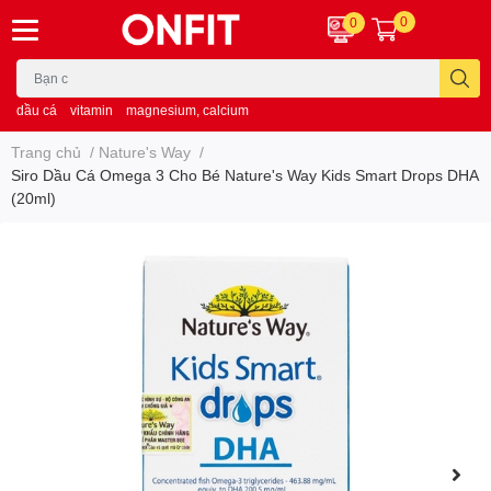
0
0
dầu cá
vitamin
magnesium, calcium
Trang chủ
/
Nature's Way
/
Siro Dầu Cá Omega 3 Cho Bé Nature's Way Kids Smart Drops DHA
(20ml)