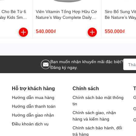
2 Cho Bé Từ 6
Viên Vitamin Tổng Hợp Hữu Cơ
Siro Bổ Sung V
Way Kids Smart
Nature’s Way Complete Daily
Bé Nature’s Wa
gae Calcium
Multivitamin (200 Viên) Tăng Đề
Infant Drops VD
+ Zinc (30
Kháng
540.000₫
550.000₫
Bạn muốn nhận khuyến mãi đặc biệt?
Đăng ký ngay.
Hỗ trợ khách hàng
Chính sách
T
Hướng dẫn mua hàng
Chính sách bảo mật thông
G
tin
Hướng dẫn thanh toán
G
Chính sách giao, nhận
Hướng dẫn giao nhận
hàng và kiểm hàng
G
Điều khoản dịch vụ
Chính sách bảo hành, đổi
trả hàng