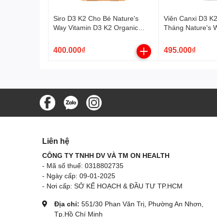
Siro D3 K2 Cho Bé Nature's
Viên Canxi D3 K
Way Vitamin D3 K2 Organic
Tháng Nature's 
(11ml)
Bursts Liquid Al
With Magnesium 
400.000₫
495.000₫
Viên)
Liên hệ
CÔNG TY TNHH DV VÀ TM ON HEALTH
- Mã số thuế: 0318802735
- Ngày cấp: 09-01-2025
- Nơi cấp: SỞ KẾ HOẠCH & ĐẦU TƯ TP.HCM
Địa chỉ:
551/30 Phan Văn Trị, Phường An Nhơn,
Tp.Hồ Chí Minh