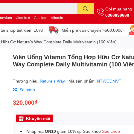
Gọi mua hàng
0366699668
nesium
vitamin d
Calcium
Vitamin
tại shop tiết kiệm 10%!
Miễn phí vận chuyển >500.000đ
Hữu Cơ Nature’s Way Complete Daily Multivitamin (100 Viên)
Viên Uống Vitamin Tổng Hợp Hữu Cơ Natu
Way Complete Daily Multivitamin (100 Viê
Thương hiệu:
Nature's Way
Mã sản phẩm:
NTWCDMVT
So sánh
320.000₫
Khuyến mãi
Nhập mã
ON10
giảm 10% sp Sức khỏe
Sao chép