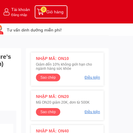
Tài khoản
0
Giỏ hàng
Đăng nhập
Tư vấn dinh dưỡng miễn phí!
re’s
NHẬP MÃ: ON10
n)
Giảm đến 10% không giới hạn cho
ngành hàng sức khỏe
Sao chép
Điều kiện
NHẬP MÃ: ON20
Mã ON20 giảm 20K, đơn từ 500K
Sao chép
Điều kiện
NHẬP MÃ: ON40