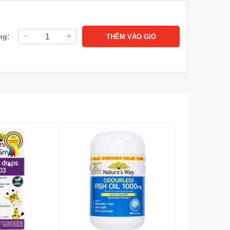
ặc biệt phù hợp người ăn uống thiếu chất, mới ốm dậy
óa thiết yếu cho cơ thể. Qua đó, giúp lấp đầy khoảng
ng:
THÊM VÀO GIỎ
mới ốm dậy…Tiết kiệm hơn