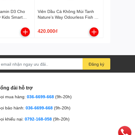
itamin D3 Cho
Viên Dầu Cá Không Mùi Tanh
y Kids Smart
Nature’s Way Odourless Fish Oil
3 (13ml)
1000mg (80 Viên)
420.000₫
Đăng ký
ổng đài hỗ trợ
ọi mua hàng:
036-6699-668
(9h-20h)
ọi bảo hành:
036-6699-668
(9h-20h)
ọi khiếu nại:
0792-168-058
(9h-20h)