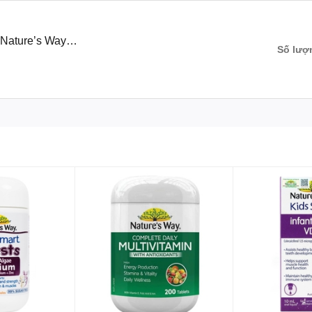
 với cơ thể, không lo tình trạng nóng trong, táo bón.
yên liệu hữu cơ nên an toàn và phù hợp với cả những người ăn chay.Đ
Nature’s Way
re’s Way bổ sung đến 19 loại vitamin, khoáng chất và chất chống oxy h
Số lượ
lượng, hỗ trợ tăng cường sức khỏe và hệ miễn dịch cho cơ thể.
n uống không khoa học, thiếu chất khiến cơ thể mệt mỏi, suy nhược; 