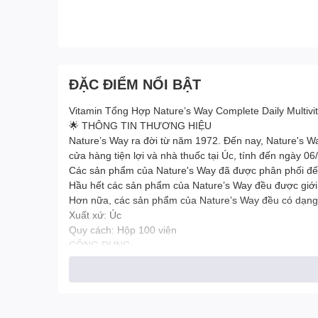
ĐẶC ĐIỂM NỔI BẬT
Vitamin Tổng Hợp Nature’s Way Complete Daily Multiv
🌟 THÔNG TIN THƯƠNG HIỆU
Nature’s Way ra đời từ năm 1972. Đến nay, Nature's Wa
cửa hàng tiện lợi và nhà thuốc tại Úc, tính đến ngày 06
Các sản phẩm của Nature's Way đã được phân phối đến 
Hầu hết các sản phẩm của Nature’s Way đều được giới 
Hơn nữa, các sản phẩm của Nature’s Way đều có dạng bà
Xuất xứ: Úc
Quy cách: Hộp 100 viên
CÔNG DỤNG:
Hỗ trợ bổ sung một số vitamin, khoáng chất cho cơ thể
Hỗ trợ chống oxy hoá, giúp nâng cao sức đề kháng cho
THÀNH PHẦN
Thành phần chính 1 viên: