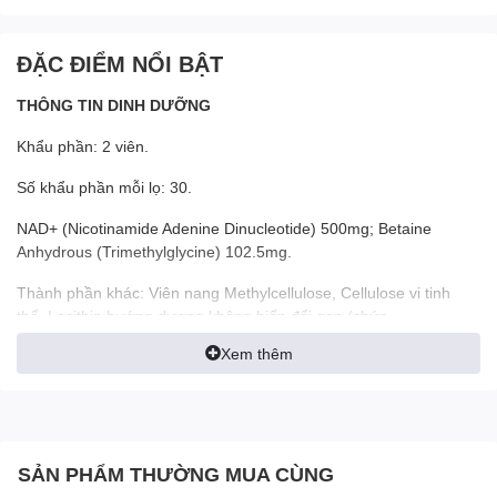
ĐẶC ĐIỂM NỔI BẬT
THÔNG TIN DINH DƯỠNG
Khẩu phần: 2 viên.
Số khẩu phần mỗi lọ: 30.
NAD+ (Nicotinamide Adenine Dinucleotide) 500mg; Betaine
Anhydrous (Trimethylglycine) 102.5mg.
Thành phần khác: Viên nang Methylcellulose, Cellulose vi tinh
thể, Lecithin hướng dương không biến đổi gen (chứa
Phosphatidylcholine; Liposomal Delivery Matrix).
Xem thêm
Sản phẩm này không phải thuốc, không có tác dụng thay thế
thuốc chữa bệnh.
Chúng tôi cam kết TPBVSK Liposomal NAD+ Eternal:
SẢN PHẨM THƯỜNG MUA CÙNG
Là sản phẩm Non-GMO, không chứa các chất biến đổi gen.