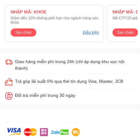
NHẬP MÃ: KHOE
NHẬP MÃ: C
Giảm đến 10% không giới hạn cho ngành hàng sức
Mã CITY20 giảm
khỏe
Sao chép
Điều kiện
Sao chép
Giao hàng miễn phí trong 24h (chỉ áp dụng khu vực nội
thành)
Trả góp lãi suất 0% qua thẻ tín dụng Visa, Master, JCB
Đổi trả miễn phí trong 30 ngày