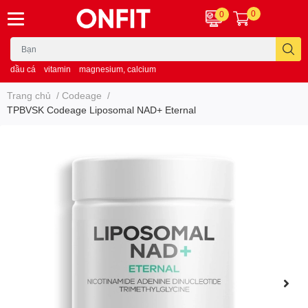
0
0
dầu cá
vitamin
magnesium, calcium
Trang chủ
/
Codeage
/
TPBVSK Codeage Liposomal NAD+ Eternal