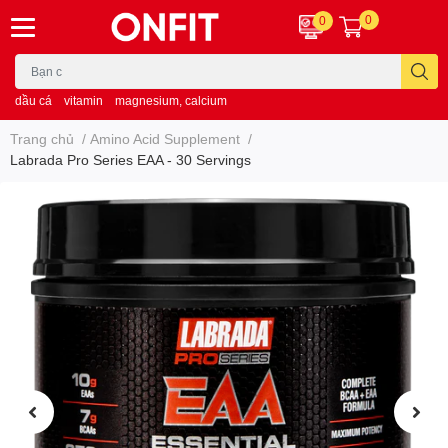
0
0
dầu cá
vitamin
magnesium, calcium
Trang chủ
/
Amino Acid Supplement
/
Labrada Pro Series EAA - 30 Servings