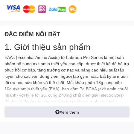
ĐẶC ĐIỂM NỔI BẬT
1. Giới thiệu sản phẩm
EAAs (Essential Amino Acids) từ Labrada Pro Series là một sản
phẩm bổ sung axit amin thiết yếu cao cấp, được thiết kế để hỗ trợ
phục hồi cơ bắp, tăng trưởng cơ nạc và nâng cao hiệu suất tập
luyện cho các vận động viên, người tập gym hoặc bất kỳ ai muốn
tối ưu hóa sức khỏe và thể chất. Mỗi khẩu phần 13g cung cấp
10g axit amin thiết yếu (EAA), bao gồm 7g BCAA (axit amin chuỗi
nhánh) với tỷ lệ tối ưu, cùng 270mg chất điện giải (electrolytes)
để duy trì độ ẩm và hiệu suất trong suốt quá trình tập luyện.
Được phát triển bởi Labrada Nutrition – thương hiệu uy tín với
Xem thêm
hơn 25 năm kinh nghiệm trong ngành dinh dưỡng thể thao –
EAAs không chỉ là một sản phẩm bổ sung thông thường mà còn
là công cụ mạnh mẽ giúp bạn vượt qua giới hạn bản thân. Không
chứa đường, không gluten, với các hương vị hấp dẫn như Sour