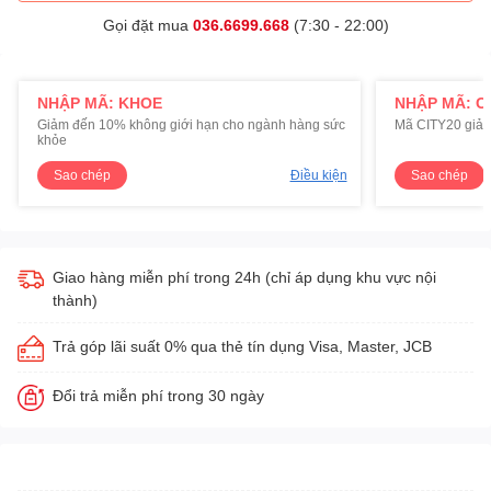
Gọi đặt mua
036.6699.668
(7:30 - 22:00)
NHẬP MÃ: KHOE
NHẬP MÃ: C
Giảm đến 10% không giới hạn cho ngành hàng sức
Mã CITY20 giảm
khỏe
Sao chép
Điều kiện
Sao chép
Giao hàng miễn phí trong 24h (chỉ áp dụng khu vực nội
thành)
Trả góp lãi suất 0% qua thẻ tín dụng Visa, Master, JCB
Đổi trả miễn phí trong 30 ngày