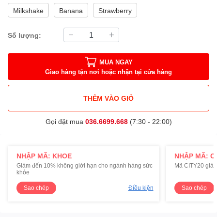
Milkshake
Banana
Strawberry
Số lượng:
MUA NGAY
Giao hàng tận nơi hoặc nhận tại cửa hàng
THÊM VÀO GIỎ
Gọi đặt mua
036.6699.668
(7:30 - 22:00)
NHẬP MÃ: KHOE
NHẬP MÃ: C
Giảm đến 10% không giới hạn cho ngành hàng sức
Mã CITY20 giảm
khỏe
Sao chép
Điều kiện
Sao chép