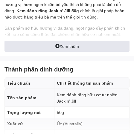
hương vị thơm ngon khiến bé yêu thích không phải là điều dễ
dàng.
Kem đánh răng Jack n' Jill 50g
chính là giải pháp hoàn
hảo được hàng triệu bà mẹ trên thế giới tin dùng.
Sản phẩm sở hữu hương vị đa dạng, ngọt ngào đầy phấn khích
kết hợp cùng công thức đạt chứng nhận hữu cơ nghiêm ngặt,
hứa hẹn sẽ biến mỗi giờ đánh răng của bé thành một trải nghiệm
Xem thêm
vui vẻ, tràn ngập tiếng cười.
1. Nguồn Gốc Xuất Xứ Và
Thành phần dinh dưỡng
Chứng Nhận Toàn Cầu Uy
Tín
Tiêu chuẩn
Chi tiết thông tin sản phẩm
Khi lựa chọn các dòng sản phẩm chăm sóc răng miệng cho trẻ
Kem đánh răng hữu cơ tự nhiên
Tên sản phẩm
nhỏ, nguồn gốc và mức độ an toàn luôn là tiêu chuẩn hàng đầu
Jack n' Jill
được các bậc phụ huynh đặt ra tại hệ thống
Onfit.vn
. Với
kem
Trọng lượng net
50g
đánh răng Jack n' Jill
, bố mẹ hoàn toàn có thể an tâm tuyệt đối:
Xuất xứ
Úc (Australia)
Xuất xứ:
Úc (Made in Australia) – Quốc gia có các tiêu
chuẩn kiểm định khắt khe bậc nhất thế giới về các sản