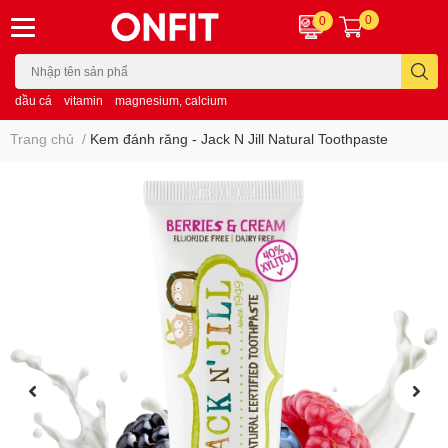
0
0
dầu cá
vitamin
magnesium, calcium
Trang chủ
/
Kem đánh răng - Jack N Jill Natural Toothpaste