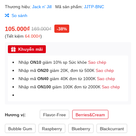
Thương hiệu:
Jack n' Jill
Mã sản phẩm:
JJTP-BNC
So sánh
105.000₫
169.000₫
-38%
(Tiết kiệm
64.000₫
)
Khuyến mãi
Nhập
ON10
giảm 10% sp Sức khỏe
Sao chép
Nhập mã
ON20
giảm 20K, đơn từ 500K
Sao chép
Nhập mã
ON40
giảm 40K đơn từ 1000K
Sao chép
Nhập mã
ON100
giảm 100K đơn từ 2000K
Sao chép
Hương vị:
Flavor-Free
Berries&Cream
Bubble Gum
Raspberry
Blueberry
Blackcurrant