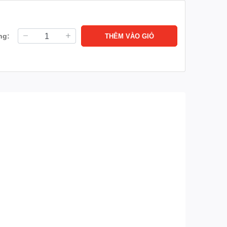
ng:
THÊM VÀO GIỎ