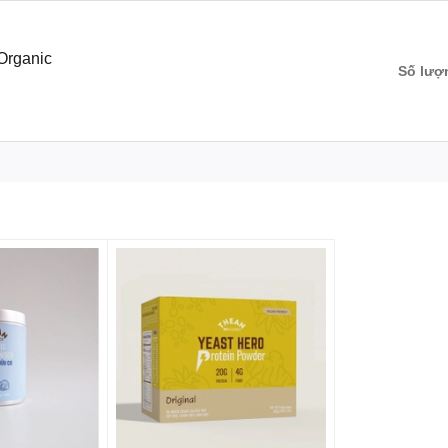
, tăng cường sự tập trung và tỉnh táo tự nhiên cho cơ thể.
uẩn
Organic
Số lượ
ên của matcha, bạn hãy pha chế theo công thức sau:
s với nước nóng.
0 - 80°C
. Tránh dùng nước sôi 100°C vì có thể làm cháy trà,
h trà bằng tre) đánh theo hình chữ W để tạo lớp bọt mịn
àm món Matcha Latte thơm ngon.
 trực tiếp và nơi có độ ẩm cao. Nên đậy kín miệng túi/hộp sau
t chống oxy hóa không?
u chất chống oxy hóa nhất. Kết quả kiểm nghiệm Matcha của
enol tổng số
và
gần 5% EGCG
– hợp chất chống oxy hóa nổi
bào khỏi stress oxy hóa và hỗ trợ lối sống lành mạnh.