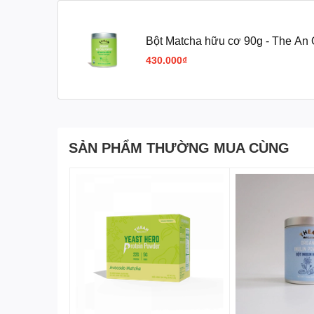
Công dụng chính:
Chống oxy hóa, bảo vệ tế bào
Hướng Dẫn Thưởng Thức Đúng Ch
Bột Matcha hữu cơ 90g - The An 
430.000₫
Để đánh thức trọn vẹn hương thơm và vị umami tự nhi
Định lượng:
Pha
2g
bột Matcha The An Organic
Nhiệt độ lý tưởng:
Nên dùng nước ở nhiệt độ
7
khiến trà bị đắng và mất đi màu xanh đẹp mắt.
SẢN PHẨM THƯỜNG MUA CÙNG
Mách nhỏ:
Bạn có thể dùng chổi chasen (chổi đán
màng, hoặc kết hợp cùng sữa hạt, mật ong để l
📦
Bảo quản:
Nơi khô ráo, thoáng mát, tránh ánh nắng
khi mở để giữ hương vị tốt nhất.
Câu Hỏi Thường Gặp (FAQs)
1. Matcha The An Organics có giàu chấ
Có.
Matcha là một trong những thực phẩm tự nhiên già
chúng tôi cho thấy sản phẩm chứa khoảng
13% polyph
bật trong trà xanh. Những hợp chất này giúp bảo vệ tế 