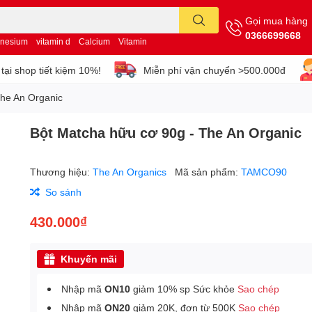
Gọi mua hàng
0366699668
nesium
vitamin d
Calcium
Vitamin
tại shop tiết kiệm 10%!
Miễn phí vận chuyển >500.000đ
The An Organic
Bột Matcha hữu cơ 90g - The An Organic
Thương hiệu:
The An Organics
Mã sản phẩm:
TAMCO90
So sánh
430.000₫
Khuyến mãi
Nhập mã
ON10
giảm 10% sp Sức khỏe
Sao chép
Nhập mã
ON20
giảm 20K, đơn từ 500K
Sao chép