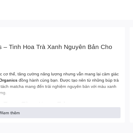
s – Tinh Hoa Trà Xanh Nguyên Bản Cho
lọc cơ thể, tăng cường năng lượng nhưng vẫn mang lại cảm giác
Organics
đồng hành cùng bạn. Được tạo nên từ những búp trà
mỗi tách matcha mang đến trải nghiệm nguyên bản với màu xanh
ưng.
ệt Trong Từng Ngụm Trà
Xem thêm
cao cấp,
The An Organics
tuân thủ nghiêm ngặt quy trình canh