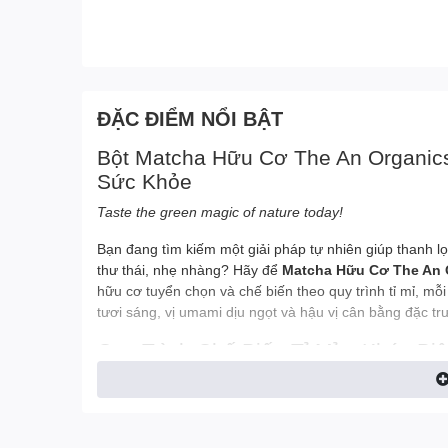
ĐẶC ĐIỂM NỔI BẬT
Bột Matcha Hữu Cơ The An Organic
Sức Khỏe
Taste the green magic of nature today!
Bạn đang tìm kiếm một giải pháp tự nhiên giúp thanh 
thư thái, nhẹ nhàng? Hãy để
Matcha Hữu Cơ The An 
hữu cơ tuyển chọn và chế biến theo quy trình tỉ mỉ, 
tươi sáng, vị umami dịu ngọt và hậu vị cân bằng đặc tr
Quy Trình Chế Biến Tỉ Mỉ – Khác Bi
Để tạo ra những hạt bột matcha siêu mịn với phẩm vị 
tác và sản xuất khép kín:
1. Canh tác che phủ (Shadow-grown)