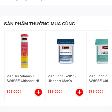
SẢN PHẨM THƯỜNG MUA CÙNG
Viên sủi Vitamin C
Viên uống SWISSE
Viên uống dầu
SWISSE Ultiboost High
Ultiboost Men's
SWISSE Ultibo
Strength Vitamin C
Potency+ hỗ trợ Sức
Odourless Wild
Effervescent (Hộp 20
khỏe sinh sản Nam
Oil 1000mg (H
359.000₫
919.000₫
979.000₫
viên)
(Hộp 30 viên)
viên)