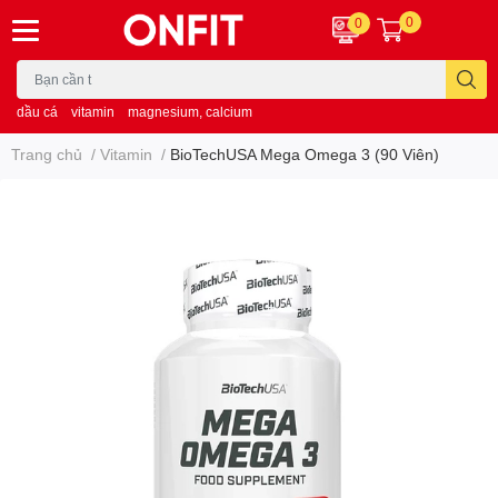
0
0
dầu cá
vitamin
magnesium, calcium
Trang chủ
/
Vitamin
/
BioTechUSA Mega Omega 3 (90 Viên)