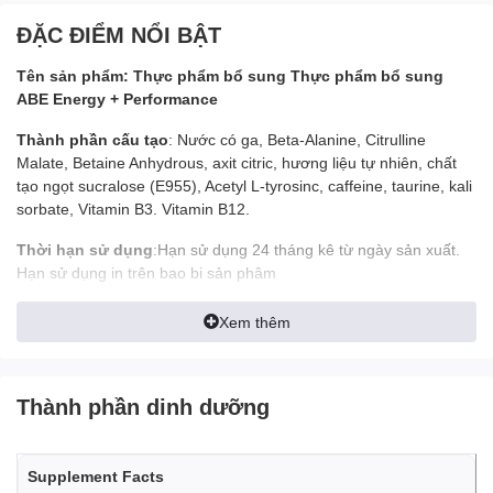
ĐẶC ĐIỂM NỔI BẬT
Tên sản phẩm: Thực phẩm bổ sung Thực phẩm bổ sung
ABE Energy + Performance
Thành phần cấu tạo
: Nước có ga, Beta-Alanine, Citrulline
Malate, Betaine Anhydrous, axit citric, hương liệu tự nhiên, chất
tạo ngọt sucralose (E955), Acetyl L-tyrosinc, caffeine, taurine, kali
sorbate, Vitamin B3. Vitamin B12.
Thời hạn sử dụng
:Hạn sử dụng 24 tháng kê từ ngày sản xuất.
Hạn sử dụng in trên bao bi sản phâm
Hướng dẫn sử dụng và bảo quản
Xem thêm
Hướng dẫn sử dụng: Uống trực tiếp
Bảo quản: Để nơi khô ráo, thoáng mát, tránh xa tầm tay trẻ
cm
Thành phần dinh dưỡng
Quy cách đóng gói và chất liệu bao bì:
Supplement Facts
Chất liệu bao bì: Sản phẩm được dựng trong lon thiếc phù