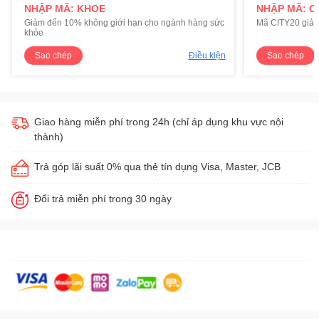
NHẬP MÃ: KHOE
NHẬP MÃ: C
Giảm đến 10% không giới hạn cho ngành hàng sức
Mã CITY20 giảm
khỏe
Sao chép
Điều kiện
Sao chép
Giao hàng miễn phí trong 24h (chỉ áp dụng khu vực nội
thành)
Trả góp lãi suất 0% qua thẻ tín dụng Visa, Master, JCB
Đổi trả miễn phí trong 30 ngày