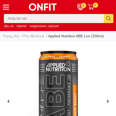
0
0
dầu cá
vitamin
magnesium, calcium
Trang chủ
/
Pre-Workout
/
Applied Nutrition ABE Lon (330ml)